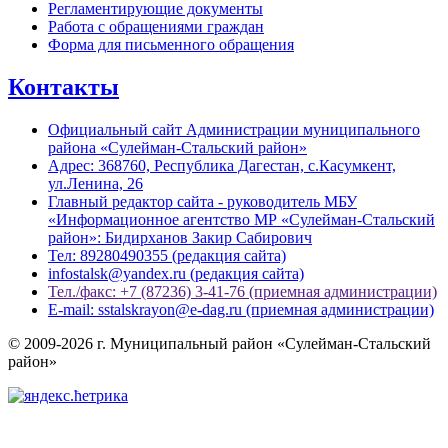
Регламентирующие документы
Работа с обращениями граждан
Форма для письменного обращения
Контакты
Официальный сайт Администрации муниципального
района «Сулейман-Стальский район»
Адрес: 368760, Республика Дагестан, с.Касумкент,
ул.Ленина, 26
Главный редактор сайта - руководитель МБУ
«Информационное агентство МР «Сулейман-Стальский
район»: Бидирханов Закир Сабирович
Тел: 89280490355 (редакция сайта)
infostalsk@yandex.ru (редакция сайта)
Тел./факс: +7 (87236) 3-41-76 (приемная администрации)
E-mail: sstalskrayon@e-dag.ru (приемная администрации)
© 2009-2026 г. Муниципальный район «Сулейман-Стальский
район»