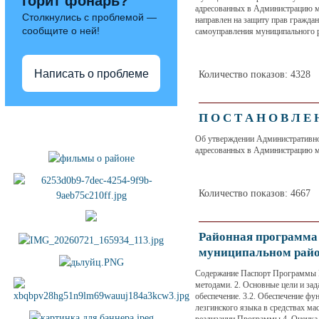
горит фонарь?
адресованных в Администрацию м
Столкнулись с проблемой —
направлен на защиту прав гражда
сообщите о ней!
самоуправления муниципального 
Написать о проблеме
Количество показов: 4328
П О С Т А Н О В Л Е 
Полезные ссылки
Об утверждении Административно
адресованных в Администрацию м
Количество показов: 4667
Районная программа 
муниципальном райо
Содержание Паспорт Программы В
методами. 2. Основные цели и за
обеспечение. 3.2. Обеспечение фу
лезгинского языка в средствах ма