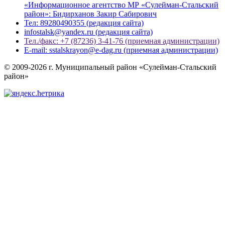
«Информационное агентство МР «Сулейман-Стальский
район»: Бидирханов Закир Сабирович
Тел: 89280490355 (редакция сайта)
infostalsk@yandex.ru (редакция сайта)
Тел./факс: +7 (87236) 3-41-76 (приемная администрации)
E-mail: sstalskrayon@e-dag.ru (приемная администрации)
© 2009-2026 г. Муниципальный район «Сулейман-Стальский
район»