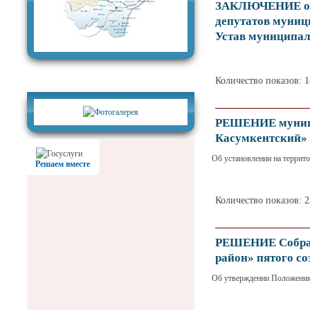
ЗАКЛЮЧЕНИЕ о р
депутатов муниц
Устав муниципал
Фотогалерея
Количество показов: 
РЕШЕНИЕ муницип
Касумкентский» о
Об установлении на террит
Решаем вместе
Количество показов: 2
РЕШЕНИЕ Собран
район» пятого со
Об утверждении Положения