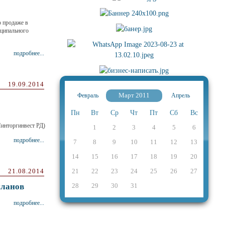
 продаже в
иципального
подробнее...
19.09.2014
Март 2011
Февраль
Апрель
Пн
Вт
Ср
Чт
Пт
Сб
Вс
оргинвест РД)
1
2
3
4
5
6
подробнее...
7
8
9
10
11
12
13
14
15
16
17
18
19
20
21.08.2014
21
22
23
24
25
26
27
планов
28
29
30
31
подробнее...