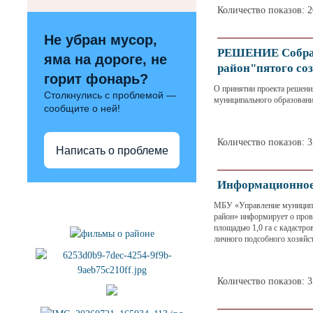
Количество показов: 
Не убран мусор,
РЕШЕНИЕ Собран
яма на дороге, не
район"пятого со
горит фонарь?
О принятии проекта решени
Столкнулись с проблемой —
муниципального образовани
сообщите о ней!
Количество показов: 
Написать о проблеме
Информационное
Полезные ссылки
МБУ «Управление муниципа
район» информирует о пров
площадью 1,0 га с кадастро
личного подсобного хозяйст
Количество показов: 