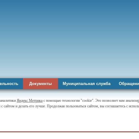
ельность
Документы
Муниципальная служба
Обращени
-аналитики
Яндекс Метрика
с помощью технологии "cookie". Это позволяет нам анализи
 с сайтом и делать его лучше. Продолжая пользоваться сайтом, вы соглашаетесь с испо