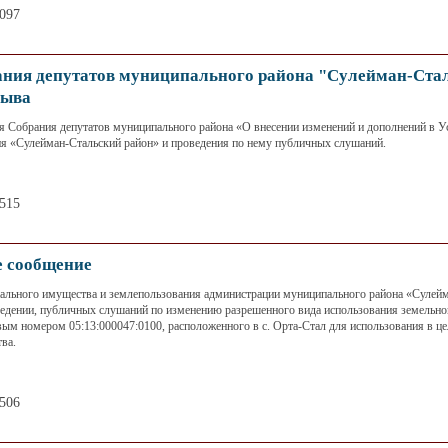
2097
ия депутатов муниципального района "Сулейман-Ста
зыва
я Собрания депутатов муниципального района «О внесении изменений и дополнений в У
я «Сулейман-Стальский район» и проведения по нему публичных слушаний.
3515
 сообщение
льного имущества и землепользования администрации муниципального района «Сулей
едении, публичных слушаний по изменению разрешенного вида использования земельно
вым номером 05:13:000047:0100, расположенного в с. Орта-Стал для использования в ц
ва.
3506