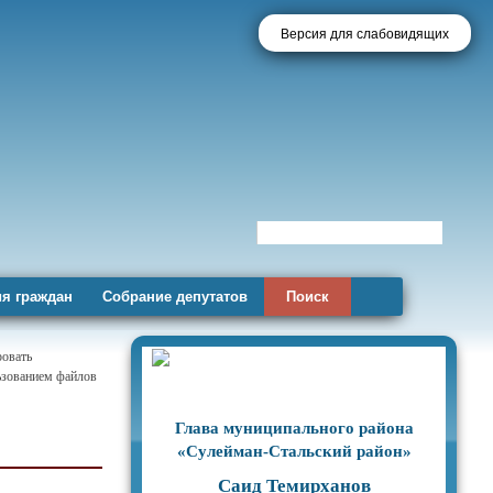
Версия для слабовидящих
я граждан
Собрание депутатов
Поиск
ровать
льзованием файлов
Глава муниципального района
«Сулейман-Стальский район»
Саид Темирханов