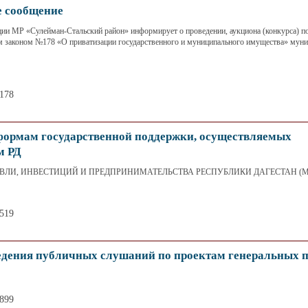
 сообщение
 МР «Сулейман-Стальский район» информирует о проведении, аукциона (конкурса) по
м законом №178 «О приватизации государственного и муниципального имущества» мун
4178
ормам государственной поддержки, осуществляемых
м РД
ЛИ, ИНВЕСТИЦИЙ И ПРЕДПРИНИМАТЕЛЬСТВА РЕСПУБЛИКИ ДАГЕСТАН (Минт
4519
дения публичных слушаний по проектам генеральных 
3899