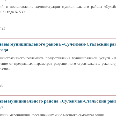
ий в постановление администрации муниципального района «Сулей
2021 года № 539.
4423
лавы муниципального района «Сулейман-Стальский ра
года
нистративного регламента предоставления муниципальной услуги «П
ение от предельных параметров разрешенного строительства, реконстр
ьства».
28
авы муниципального района «Сулейман-Стальский райо
да
дении мероприятий, посвященных Дню местного самоуправления.