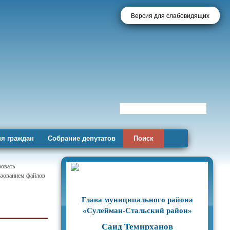
Версия для слабовидящих
я граждан
Собрание депутатов
Поиск
ровать
льзованием файлов
Глава муниципального района
«Сулейман-Стальский район»
Саид Темирханов