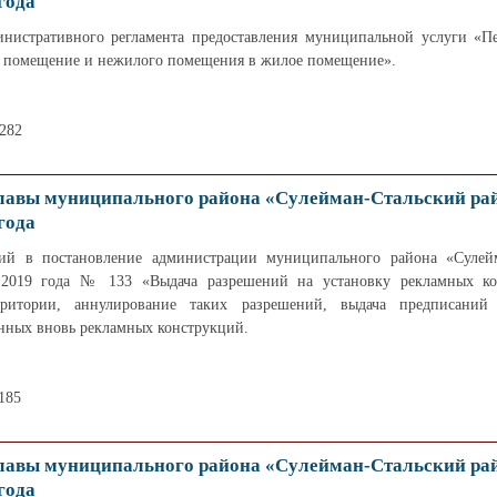
года
нистративного регламента предоставления муниципальной услуги «П
 помещение и нежилого помещения в жилое помещение».
1282
лавы муниципального района «Сулейман-Стальский ра
года
ий в постановление администрации муниципального района «Сулей
 2019 года № 133 «Выдача разрешений на установку рекламных ко
рритории, аннулирование таких разрешений, выдача предписаний
нных вновь рекламных конструкций.
185
лавы муниципального района «Сулейман-Стальский ра
года