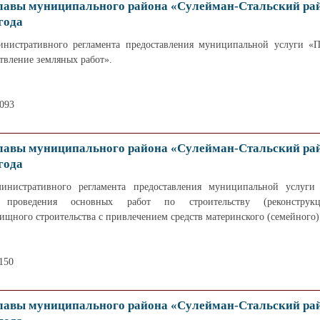
лавы муниципального района «Сулейман-Стальский ра
года
нистративного регламента предоставления муниципальной услуги «П
твление земляных работ».
1093
лавы муниципального района «Сулейман-Стальский ра
года
инистративного регламента предоставления муниципальной услуги
ия проведения основных работ по строительству (реконструк
щного строительства с привлечением средств материнского (семейного)
150
лавы муниципального района «Сулейман-Стальский ра