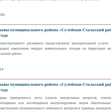
1302
лавы муниципального района «Сулейман-Стальский ра
года
инистративного регламента предоставления муниципальной услуги 
щадки) накопления твердых коммунальных отходов на территории м
льский район».
14
лавы муниципального района «Сулейман-Стальский ра
года
рмы проверочного листа (список контрольных вопросов, ответ
соблюдении или несоблюдении контролируемым лицом обязательных
уществлении муниципального земельного контроля в границах муниципа