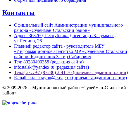
Форма для письменного обращения
Контакты
Официальный сайт Администрации муниципального
района «Сулейман-Стальский район»
Адрес: 368760, Республика Дагестан, с.Касумкент,
ул.Ленина, 26
Главный редактор сайта - руководитель МБУ
«Информационное агентство МР «Сулейман-Стальский
район»: Бидирханов Закир Сабирович
Тел: 89280490355 (редакция сайта)
infostalsk@yandex.ru (редакция сайта)
Тел./факс: +7 (87236) 3-41-76 (приемная администрации)
E-mail: sstalskrayon@e-dag.ru (приемная администрации)
© 2009-2026 г. Муниципальный район «Сулейман-Стальский
район»