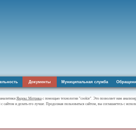
ельность
Документы
Муниципальная служба
Обращени
-аналитики
Яндекс Метрика
с помощью технологии "cookie". Это позволяет нам анализи
 с сайтом и делать его лучше. Продолжая пользоваться сайтом, вы соглашаетесь с испо