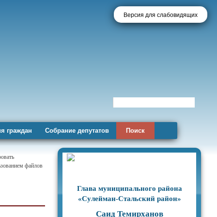
Версия для слабовидящих
я граждан
Собрание депутатов
Поиск
ровать
льзованием файлов
Глава муниципального района
«Сулейман-Стальский район»
Саид Темирханов