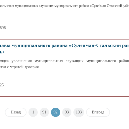
ольнения муниципальных служащих муниципального района «Сулейман-Стальский район
2696
лавы муниципального района «Сулейман-Стальский ра
да
ядка увольнения муниципальных служащих муниципального район
язи с утратой доверия.
25
Назад
1
91
92
93
103
Вперед