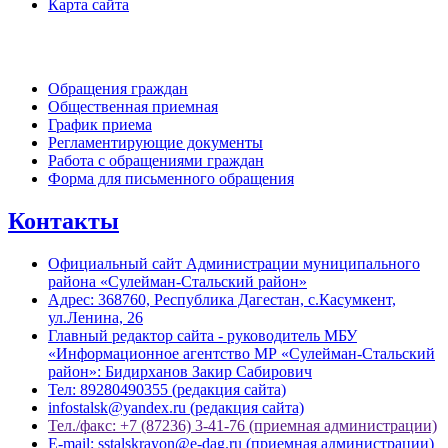
Карта сайта
Обратная связь
Обращения граждан
Общественная приемная
График приема
Регламентирующие документы
Работа с обращениями граждан
Форма для письменного обращения
Контакты
Официальный сайт Администрации муниципального
района «Сулейман-Стальский район»
Адрес: 368760, Республика Дагестан, с.Касумкент,
ул.Ленина, 26
Главный редактор сайта - руководитель МБУ
«Информационное агентство МР «Сулейман-Стальский
район»: Бидирханов Закир Сабирович
Тел: 89280490355 (редакция сайта)
infostalsk@yandex.ru (редакция сайта)
Тел./факс: +7 (87236) 3-41-76 (приемная администрации)
E-mail: sstalskrayon@e-dag.ru (приемная администрации)