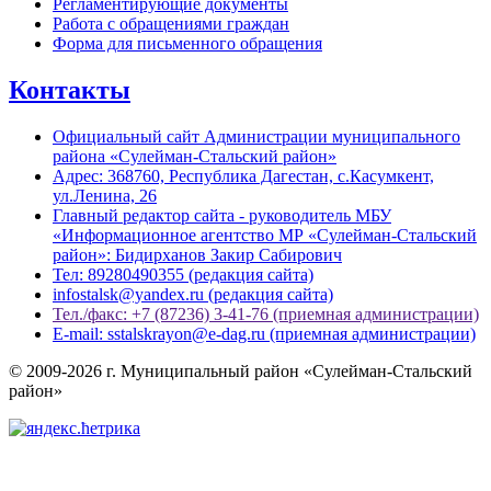
Регламентирующие документы
Работа с обращениями граждан
Форма для письменного обращения
Контакты
Официальный сайт Администрации муниципального
района «Сулейман-Стальский район»
Адрес: 368760, Республика Дагестан, с.Касумкент,
ул.Ленина, 26
Главный редактор сайта - руководитель МБУ
«Информационное агентство МР «Сулейман-Стальский
район»: Бидирханов Закир Сабирович
Тел: 89280490355 (редакция сайта)
infostalsk@yandex.ru (редакция сайта)
Тел./факс: +7 (87236) 3-41-76 (приемная администрации)
E-mail: sstalskrayon@e-dag.ru (приемная администрации)
© 2009-2026 г. Муниципальный район «Сулейман-Стальский
район»