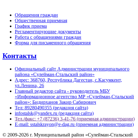
Обратная связь
Обращения граждан
Общественная приемная
График приема
Регламентирующие документы
Работа с обращениями граждан
Форма для письменного обращения
Контакты
Официальный сайт Администрации муниципального
района «Сулейман-Стальский район»
Адрес: 368760, Республика Дагестан, с.Касумкент,
ул.Ленина, 26
Главный редактор сайта - руководитель МБУ
«Информационное агентство МР «Сулейман-Стальский
район»: Бидирханов Закир Сабирович
Тел: 89280490355 (редакция сайта)
infostalsk@yandex.ru (редакция сайта)
Тел./факс: +7 (87236) 3-41-76 (приемная администрации)
E-mail: sstalskrayon@e-dag.ru (приемная администрации)
© 2009-2026 г. Муниципальный район «Сулейман-Стальский