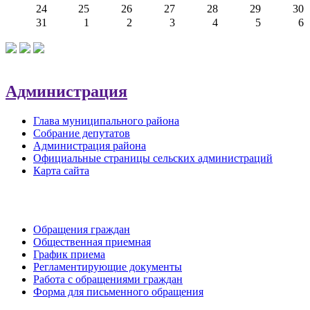
24
25
26
27
28
29
30
31
1
2
3
4
5
6
Администрация
Глава муниципального района
Собрание депутатов
Администрация района
Официальные страницы сельских администраций
Карта сайта
Обратная связь
Обращения граждан
Общественная приемная
График приема
Регламентирующие документы
Работа с обращениями граждан
Форма для письменного обращения