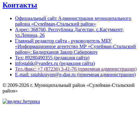
Контакты
Официальный сайт Администрации муниципального
района «Сулейман-Стальский район»
Адрес: 368760, Республика Дагестан, с.Касумкент,
ул.Ленина, 26
Главный редактор сайта - руководитель МБУ
«Информационное агентство МР «Сулейман-Стальский
район»: Бидирханов Закир Сабирович
Тел: 89280490355 (редакция сайта)
infostalsk@yandex.ru (редакция сайта)
Тел./факс: +7 (87236) 3-41-76 (приемная администрации)
E-mail: sstalskrayon@e-dag.ru (приемная администрации)
© 2009-2026 г. Муниципальный район «Сулейман-Стальский
район»