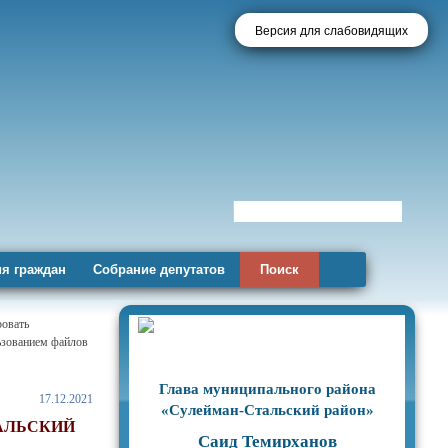
Версия для слабовидящих
я граждан
Собрание депутатов
Поиск
ровать
льзованием файлов
Глава муниципального района
17.12.2021
«Сулейман-Стальский район»
АЛЬСКИЙ
Саид Темирханов