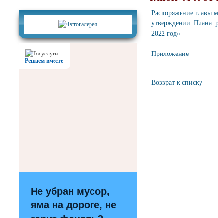
Фотогалерея
Распоряжение главы м
утверждении Плана р
2022 год»
Приложение
Решаем вместе
Возврат к списку
Не убран мусор,
яма на дороге, не