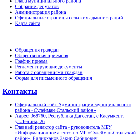
Глава муниципального района
Собрание депутатов
Администрация района
Официальные страницы сельских администраций
Карта сайта
Обратная связь
Обращения граждан
Общественная приемная
График приема
Регламентирующие документы
Работа с обращениями граждан
Форма для письменного обращения
Контакты
Официальный сайт Администрации муниципального
района «Сулейман-Стальский район»
Адрес: 368760, Республика Дагестан, с.Касумкент,
ул.Ленина, 26
Главный редактор сайта - руководитель МБУ
«Информационное агентство МР «Сулейман-Стальский
район»: Бидирханов Закир Сабирович