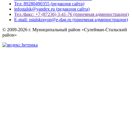
Тел: 89280490355 (редакция сайта)
infostalsk@yandex.ru (редакция сайта)
Тел./факс: +7 (87236) 3-41-76 (приемная администрации)
E-mail: sstalskrayon@e-dag.ru (приемная администрации)
© 2009-2026 г. Муниципальный район «Сулейман-Стальский
район»