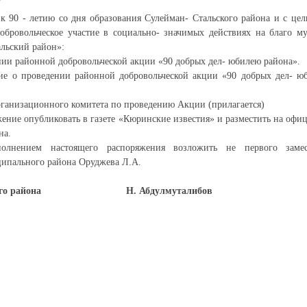
к 90 - летию со дня образования Сулейман- Стальского района и с це
добровольческое участие в социально- значимых действиях на благо м
льский район»:
нии районной добровольческой акции «90 добрых дел- юбилею района».
ие о проведении районной добровольческой акции «90 добрых дел- ю
организационного комитета по проведению Акции (прилагается)
жение опубликовать в газете «Кюринские известия» и разместить на офи
на.
олнением настоящего распоряжения возложить не первого замес
ипального района Оруджева Л.А.
ального района Н. Абдулмуталибов