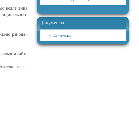
лью вовлечения
униципального
Документы
билею района»
Документы
циальном сайте
тителя главы