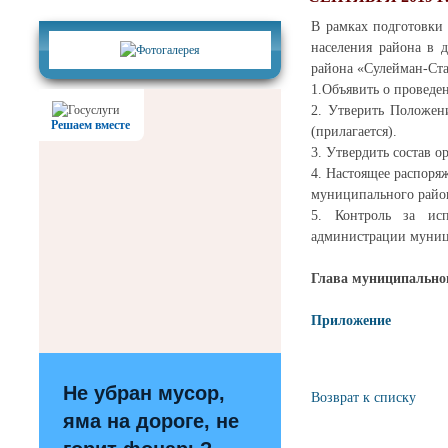
Фотогалерея
В рамках подготовки 
населения района в 
района «Сулейман-Ста
1.Объявить о проведе
2. Утверить Положен
Решаем вместе
(прилагается).
3. Утвердить состав 
4. Настоящее распоря
муниципального райо
5. Контроль за исп
администрации муниц
Глава муницип
Приложение
Не убран мусор,
Возврат к списку
яма на дороге, не