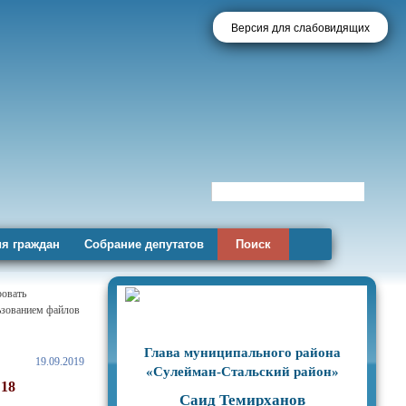
Версия для слабовидящих
я граждан
Собрание депутатов
Поиск
ровать
льзованием файлов
Глава муниципального района
19.09.2019
«Сулейман-Стальский район»
18
Саид Темирханов