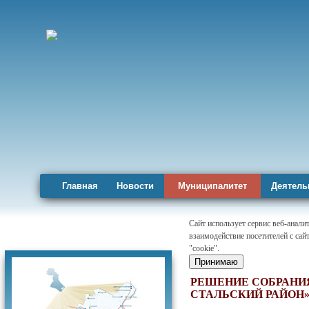
Главная
Новости
Муниципалитет
Деятель
Сайт использует сервис веб-анал
взаимодействие посетителей с сай
Карта района
"cookie".
Принимаю
РЕШЕНИЕ СОБРАНИ
СТАЛЬСКИЙ РАЙОН» 