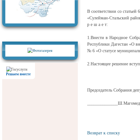
В соответствии со статьей
«Сулейман-Стальский райо
р е ш а е т:
Фотогалерея
1.Внести в Народное Собр
Республики Дагестан «О вн
№ 6 «О статусе муниципаль
2.Настоящее решение вступа
Решаем вместе
Председатель Собрания деп
______________Ш.Магомед
Возврат к списку