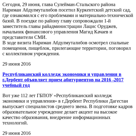
Сегодня, 29 июня, глава Сулейман-Стальского района
Нариман Абдулмуталибов посетил Куркентский детский сад,
где ознакомился с его проблемами и материально-технической
базой. В поездке по району главу сопровождали 1-й
заместитель главы райадминистрации Лацис Оруджев,
начальник финансового управления Магид Качаев и
представители СМИ.
В ходе визита Нариман Абдулмуталибов осмотрел спальные
помещения, пищеблок, прилегающие территории, поговорил
с коллективом учреждения.
29 июня 2016
Республиканский колледж экономики и управления в
г.Дербент объявляет прием абитуриентов на 2016 -2017
учебный год
Вот уже 112 лет ГБПОУ «Республиканский колледж
экономики и управления» в г.Дербент Республики Дагестан
выпускает специалистов среднего звена. В подготовке кадров
образовательное учреждение делает акцент на высокое
качество образования, внедрение информационных
технологий.
29 июня 2016