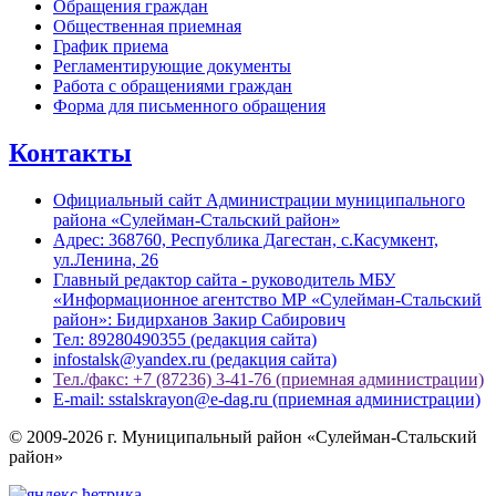
Обращения граждан
Общественная приемная
График приема
Регламентирующие документы
Работа с обращениями граждан
Форма для письменного обращения
Контакты
Официальный сайт Администрации муниципального
района «Сулейман-Стальский район»
Адрес: 368760, Республика Дагестан, с.Касумкент,
ул.Ленина, 26
Главный редактор сайта - руководитель МБУ
«Информационное агентство МР «Сулейман-Стальский
район»: Бидирханов Закир Сабирович
Тел: 89280490355 (редакция сайта)
infostalsk@yandex.ru (редакция сайта)
Тел./факс: +7 (87236) 3-41-76 (приемная администрации)
E-mail: sstalskrayon@e-dag.ru (приемная администрации)
© 2009-2026 г. Муниципальный район «Сулейман-Стальский
район»