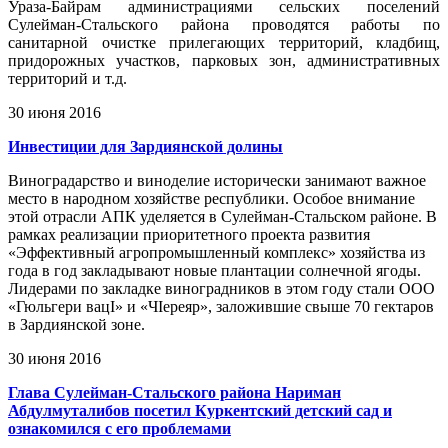
Ураза-Байрам администрациями сельских поселений
Сулейман-Стальского района проводятся работы по
санитарной очистке прилегающих территорий, кладбищ,
придорожных участков, парковых зон, административных
территорий и т.д.
30 июня 2016
Инвестиции для Зардиянской долины
Виноградарство и виноделие исторически занимают важное
место в народном хозяйстве республики. Особое внимание
этой отрасли АПК уделяется в Сулейман-Стальском районе. В
рамках реализации приоритетного проекта развития
«Эффективный агропромышленный комплекс» хозяйства из
года в год закладывают новые плантации солнечной ягоды.
Лидерами по закладке виноградников в этом году стали ООО
«Гюльгери вацI» и «ЧIереяр», заложившие свыше 70 гектаров
в Зардиянской зоне.
30 июня 2016
Глава Сулейман-Стальского района Нариман
Абдулмуталибов посетил Куркентский детский сад и
ознакомился с его проблемами