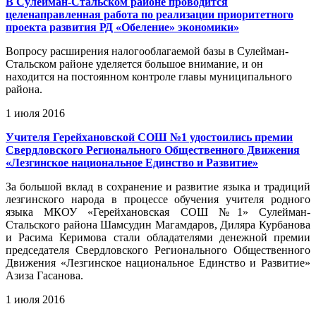
В Сулейман-Стальском районе проводится
целенаправленная работа по реализации приоритетного
проекта развития РД «Обеление» экономики»
Вопросу расширения налогооблагаемой базы в Сулейман-
Стальском районе уделяется большое внимание, и он
находится на постоянном контроле главы муниципального
района.
1 июля 2016
Учителя Герейхановской СОШ №1 удостоились премии
Свердловского Регионального Общественного Движения
«Лезгинское национальное Единство и Развитие»
За большой вклад в сохранение и развитие языка и традиций
лезгинского народа в процессе обучения учителя родного
языка МКОУ «Герейхановская СОШ №1» Сулейман-
Стальского района Шамсудин Магамдаров, Диляра Курбанова
и Расима Керимова стали обладателями денежной премии
председателя Свердловского Регионального Общественного
Движения «Лезгинское национальное Единство и Развитие»
Азиза Гасанова.
1 июля 2016