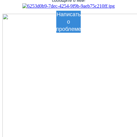
сообщите о ней!
Написать
о
проблеме