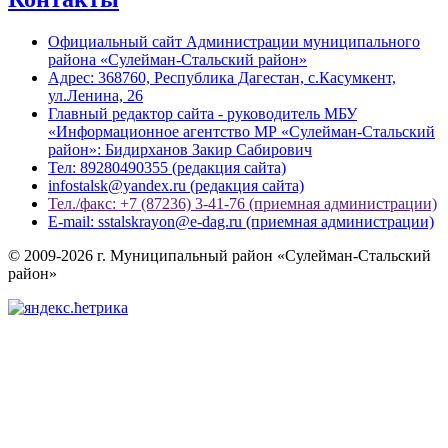
Официальный сайт Администрации муниципального
района «Сулейман-Стальский район»
Адрес: 368760, Республика Дагестан, с.Касумкент,
ул.Ленина, 26
Главный редактор сайта - руководитель МБУ
«Информационное агентство МР «Сулейман-Стальский
район»: Бидирханов Закир Сабирович
Тел: 89280490355 (редакция сайта)
infostalsk@yandex.ru (редакция сайта)
Тел./факс: +7 (87236) 3-41-76 (приемная администрации)
E-mail: sstalskrayon@e-dag.ru (приемная администрации)
© 2009-2026 г. Муниципальный район «Сулейман-Стальский
район»