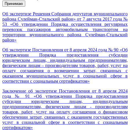
Принимаю
Об экспертизе Решения Собрания депутатов муниципального
района Сулейман-Стальский район» от 7 августа 2017 года №
53 «Об утверждении Порядка осуществления регулярных
перевозок пассажиров автомобильным транспортом на
территории муниципального района Сулейман-Стальский
район»
Об экспертизе Постановления от 8 апреля 2024 года № 90 «Об
утверждении Порядка предоставления субсидии
юридическим лицам, индивидуальным предпринимателям,
физическим лицам – производителям товаров, работ, услуг на
оплату соглашения о возмещении затрат, связанных с
оказанием муниципальных услуг в социальной сфере в
соответствии с социальным сертификатом»
Заключение об экспертизе Постановления от 8 апреля 2024
года № 91 «Об утверждении Порядка предоставления
субсидии юридическим лицам, индивидуальным
предпринимателям, физическим лицам - производителям
товаров, работ, услуг на оплату соглашения о финансовом
обеспечении затрат, связанных с оказанием государственных
услуг в социальной сфере в соответствии с социальным
сертификатом»