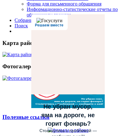
Форма для письменного обращения
Информационно-статистические отчеты по
обращениям граждан
Собрание депутатов
Поиск
Решаем вместе
Карта района
Фотогалерея
Не убран мусор,
яма на дороге, не
Полезные ссылки
горит фонарь?
Столкнулись с проблемой —