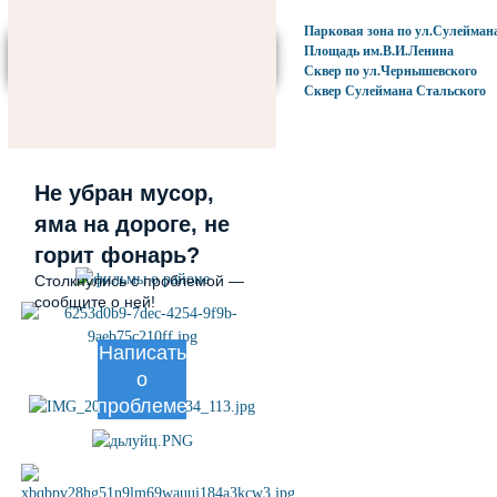
Фотогалерея
Парковая зона по ул.Сулейман
Площадь им.В.И.Ленина
Сквер по ул.Чернышевского
Сквер Сулеймана Стальского
Не убран мусор,
Полезные ссылки
яма на дороге, не
горит фонарь?
Столкнулись с проблемой —
сообщите о ней!
Написать
о
проблеме