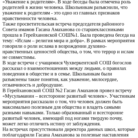
«Уважение к родителям». В ходе беседы была отмечена роль
родителей в жизни человека. Школьникам разъяснили, что
уважение к родителям - это одно из главных признаков
нравственности человека.
Также просветительская встреча председателя районного
Совета имамов Гасана Амаханова со старшеклассниками
прошла в Герейхановской СОШ№1. Была проведена беседа на
тему: «Ислам – религия мира и добра». В рамках мероприятия
говорили о роли ислама в возрождении духовно-
нравственных ценностей общества, о том, что террор и ислам
не совместимы.
В ходе встречи с учащимися Чухверкентской СОШ богослов
рассказал о взаимоотношениях между людьми, о правилах
поведения в обществе и в семье. Школьникам были
разъяснены такие понятия, как уважение, милосердие,
отзывчивость и добродушие.
В Герейхановской СОШ №2 Гасан Амаханов провел встречу
«Мусульманин – всесторонне развитый человек». Участникам
мероприятия рассказали о том, что человек должен быть
максимально полезным для общества и владеть самыми
разными навыками. Только образованный и всесторонне
развитый человек, имеющий под ногами твердую почву,
может легко отличить истину от заблуждения.
На встречах присутствовали директора данных школ, которые
поблагодарили Гасана Амаханова за полезные наставления