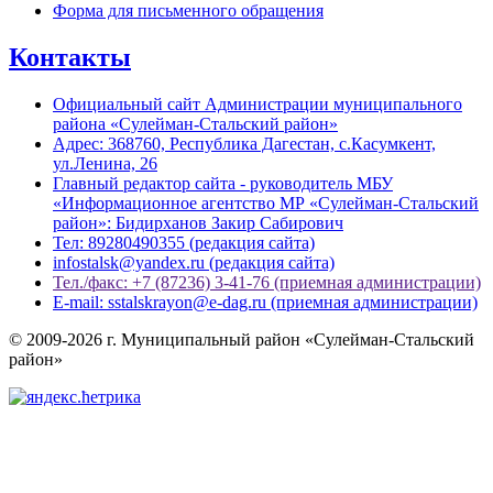
Форма для письменного обращения
Контакты
Официальный сайт Администрации муниципального
района «Сулейман-Стальский район»
Адрес: 368760, Республика Дагестан, с.Касумкент,
ул.Ленина, 26
Главный редактор сайта - руководитель МБУ
«Информационное агентство МР «Сулейман-Стальский
район»: Бидирханов Закир Сабирович
Тел: 89280490355 (редакция сайта)
infostalsk@yandex.ru (редакция сайта)
Тел./факс: +7 (87236) 3-41-76 (приемная администрации)
E-mail: sstalskrayon@e-dag.ru (приемная администрации)
© 2009-2026 г. Муниципальный район «Сулейман-Стальский
район»