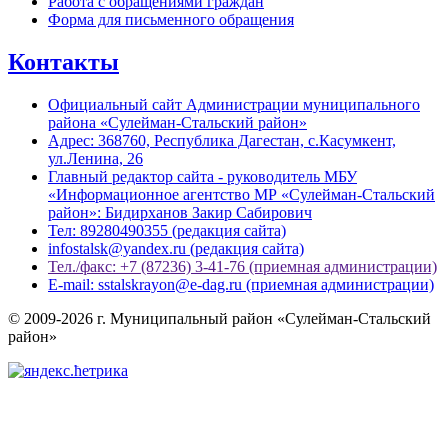
Работа с обращениями граждан
Форма для письменного обращения
Контакты
Официальный сайт Администрации муниципального
района «Сулейман-Стальский район»
Адрес: 368760, Республика Дагестан, с.Касумкент,
ул.Ленина, 26
Главный редактор сайта - руководитель МБУ
«Информационное агентство МР «Сулейман-Стальский
район»: Бидирханов Закир Сабирович
Тел: 89280490355 (редакция сайта)
infostalsk@yandex.ru (редакция сайта)
Тел./факс: +7 (87236) 3-41-76 (приемная администрации)
E-mail: sstalskrayon@e-dag.ru (приемная администрации)
© 2009-2026 г. Муниципальный район «Сулейман-Стальский
район»