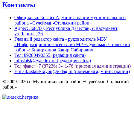
Контакты
Официальный сайт Администрации муниципального
района «Сулейман-Стальский район»
Адрес: 368760, Республика Дагестан, с.Касумкент,
ул.Ленина, 26
Главный редактор сайта - руководитель МБУ
«Информационное агентство МР «Сулейман-Стальский
район»: Бидирханов Закир Сабирович
Тел: 89280490355 (редакция сайта)
infostalsk@yandex.ru (редакция сайта)
Тел./факс: +7 (87236) 3-41-76 (приемная администрации)
E-mail: sstalskrayon@e-dag.ru (приемная администрации)
© 2009-2026 г. Муниципальный район «Сулейман-Стальский
район»