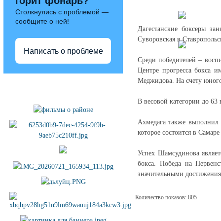
горит фонарь?
Столкнулись с проблемой —
сообщите о ней!
Дагестанские боксеры за
Суворовская в Ставропольск
Написать о проблеме
Среди победителей – вос
Центре прогресса бокса и
Меджидова. На счету юного
Полезные ссылки
В весовой категории до 63
Ахмедага также выполнил 
которое состоится в Самаре 
Успех Шамсудинова являет
бокса. Победа на Первен
значительными достижения
Количество показов: 805