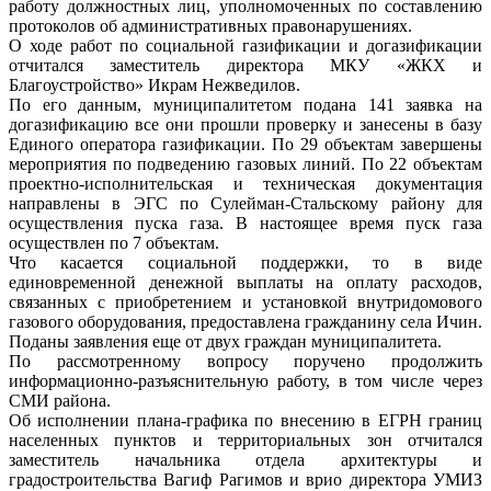
работу должностных лиц, уполномоченных по составлению
протоколов об административных правонарушениях.
О ходе работ по социальной газификации и догазификации
отчитался заместитель директора МКУ «ЖКХ и
Благоустройство» Икрам Нежведилов.
По его данным, муниципалитетом подана 141 заявка на
догазификацию все они прошли проверку и занесены в базу
Единого оператора газификации. По 29 объектам завершены
мероприятия по подведению газовых линий. По 22 объектам
проектно-исполнительская и техническая документация
направлены в ЭГС по Сулейман-Стальскому району для
осуществления пуска газа. В настоящее время пуск газа
осуществлен по 7 объектам.
Что касается социальной поддержки, то в виде
единовременной денежной выплаты на оплату расходов,
связанных с приобретением и установкой внутридомового
газового оборудования, предоставлена гражданину села Ичин.
Поданы заявления еще от двух граждан муниципалитета.
По рассмотренному вопросу поручено продолжить
информационно-разъяснительную работу, в том числе через
СМИ района.
Об исполнении плана-графика по внесению в ЕГРН границ
населенных пунктов и территориальных зон отчитался
заместитель начальника отдела архитектуры и
градостроительства Вагиф Рагимов и врио директора УМИЗ