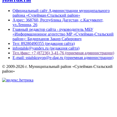
Официальный сайт Администрации муниципального
района «Сулейман-Стальский район»
Адрес: 368760, Республика Дагестан, с.Касумкент,
ул.Ленина, 26
Главный редактор сайта - руководитель МБУ
«Информационное агентство МР «Сулейман-Стальский
район»: Бидирханов Закир Сабирович
Тел: 89280490355 (редакция сайта)
infostalsk@yandex.ru (редакция сайта)
Тел./факс: +7 (87236) 3-41-76 (приемная администрации)
E-mail: sstalskrayon@e-dag.ru (приемная администрации)
© 2009-2026 г. Муниципальный район «Сулейман-Стальский
район»