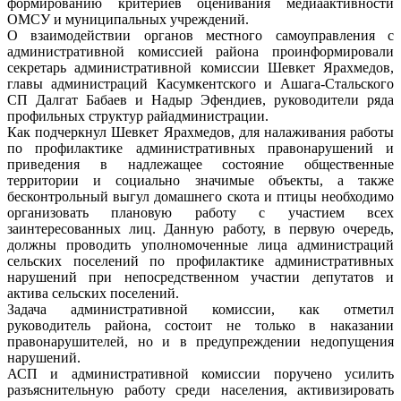
формированию критериев оценивания медиаактивности
ОМСУ и муниципальных учреждений.
О взаимодействии органов местного самоуправления с
административной комиссией района проинформировали
секретарь административной комиссии Шевкет Ярахмедов,
главы администраций Касумкентского и Ашага-Стальского
СП Далгат Бабаев и Надыр Эфендиев, руководители ряда
профильных структур райадминистрации.
Как подчеркнул Шевкет Ярахмедов, для налаживания работы
по профилактике административных правонарушений и
приведения в надлежащее состояние общественные
территории и социально значимые объекты, а также
бесконтрольный выгул домашнего скота и птицы необходимо
организовать плановую работу с участием всех
заинтересованных лиц. Данную работу, в первую очередь,
должны проводить уполномоченные лица администраций
сельских поселений по профилактике административных
нарушений при непосредственном участии депутатов и
актива сельских поселений.
Задача административной комиссии, как отметил
руководитель района, состоит не только в наказании
правонарушителей, но и в предупреждении недопущения
нарушений.
АСП и административной комиссии поручено усилить
разъяснительную работу среди населения, активизировать