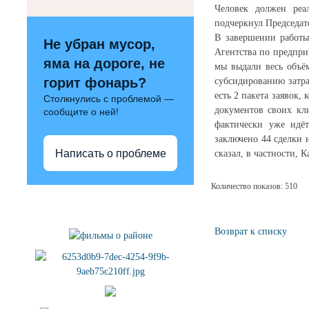
Человек должен реа
подчеркнул Председат
В завершении работы
Не убран мусор,
Агентства по предпри
яма на дороге, не
мы выдали весь объё
горит фонарь?
субсидированию затра
есть 2 пакета заявок,
Столкнулись с проблемой —
документов своих кл
сообщите о ней!
фактически уже идё
заключено 44 сделки н
Написать о проблеме
сказал, в частности, 
Количество показов: 510
Полезные ссылки
Возврат к списку