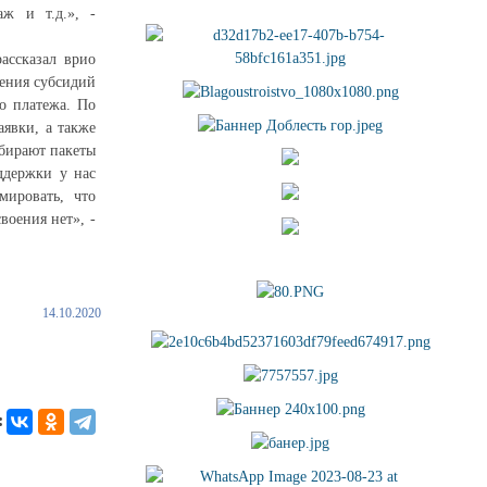
аж и т.д.», -
ассказал врио
ения субсидий
о платежа. По
аявки, а также
обирают пакеты
ддержки у нас
мировать, что
воения нет», -
14.10.2020
: