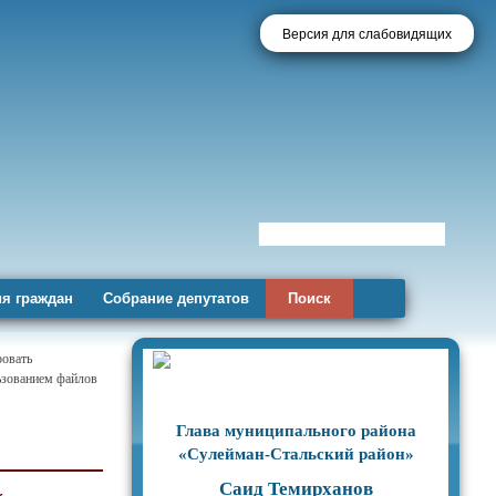
Версия для слабовидящих
я граждан
Собрание депутатов
Поиск
ровать
льзованием файлов
Глава муниципального района
«Сулейман-Стальский район»
Саид Темирханов