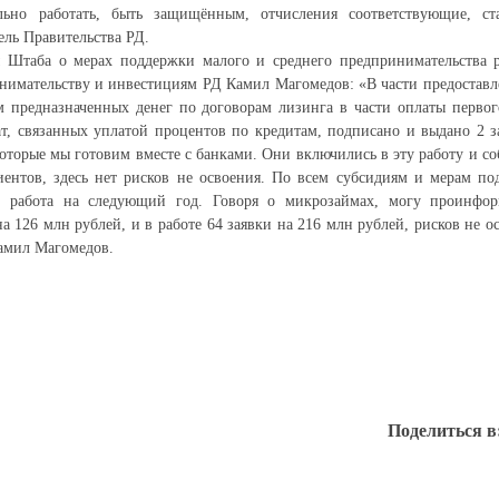
льно работать, быть защищённым, отчисления соответствующие, ст
ель Правительства РД.
 Штаба о мерах поддержки малого и среднего предпринимательства р
нимательству и инвестициям РД Камил Магомедов: «В части предоставл
м предназначенных денег по договорам лизинга в части оплаты первог
т, связанных уплатой процентов по кредитам, подписано и выдано 2 з
 которые мы готовим вместе с банками. Они включились в эту работу и с
иентов, здесь нет рисков не освоения. По всем субсидиям и мерам по
т работа на следующий год. Говоря о микрозаймах, могу проинфор
а 126 млн рублей, и в работе 64 заявки на 216 млн рублей, рисков не ос
Камил Магомедов.
Поделиться в