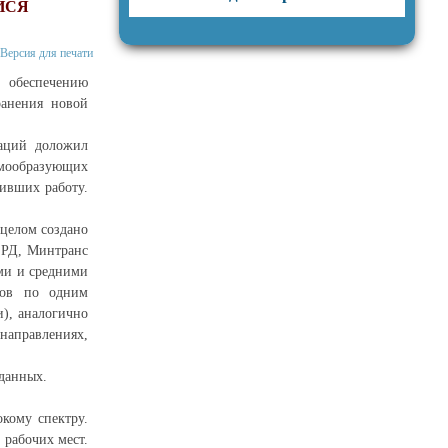
ЙСЯ
Версия для печати
о обеспечению
ранения новой
заций доложил
емообразующих
вивших работу.
 целом создано
й РД, Минтранс
ми и средними
тов по одним
и), аналогично
направлениях,
 данных.
кому спектру.
 рабочих мест.