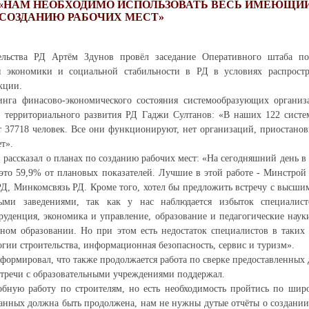
: «НАМ НЕОБХОДИМО ИСПОЛЬЗОВАТЬ ВЕСЬ ИМЕЮЩИ
 СОЗДАНИЮ РАБОЧИХ МЕСТ»
тельства РД Артём Здунов провёл заседание Оперативного штаба п
я экономики и социальной стабильности в РД в условиях распрост
кции.
нга финасово-экономического состояния системообразующих органи
 территориального развития РД Гаджи Султанов: «В наших 122 сист
т 37718 человек. Все они функционируют, нет организаций, приостано
т».
 рассказал о планах по созданию рабочих мест: «На сегодняшний день в
 это 59,9% от плановых показателей. Лучшие в этой работе - Минстро
Д, Минкомсвязь РД. Кроме того, хотел бы предложить встречу с высши
ыми заведениями, так как у нас наблюдается избыток специалис
уденция, экономика и управление, образование и педагогические наук
ном образовании. Но при этом есть недостаток специалистов в таких 
огии строительства, информационная безопасность, сервис и туризм».
формировал, что также продолжается работа по сверке предоставленных
тречи с образовательными учреждениями поддержал.
бную работу по строителям, но есть необходимость пройтись по широ
данных должна быть продолжена, нам не нужны дутые отчёты о создании