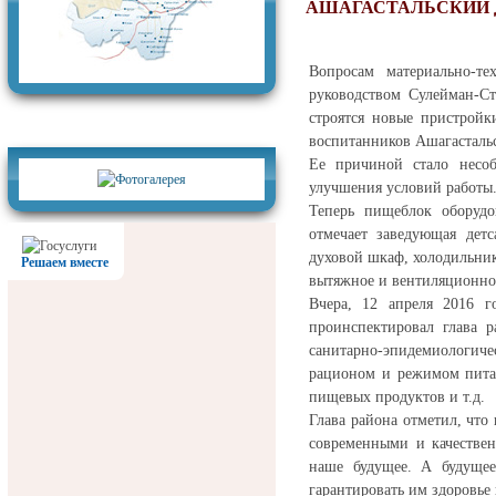
АШАГАСТАЛЬСКИЙ 
Вопросам материально-те
руководством Сулейман-Ст
строятся новые пристройк
Фотогалерея
воспитанников Ашагастальс
Ее причиной стало несоб
улучшения условий работы
Теперь пищеблок оборудо
отмечает заведующая детс
духовой шкаф, холодильни
Решаем вместе
вытяжное и вентиляционное
Вчера, 12 апреля 2016 г
проинспектировал глава 
санитарно-эпидемиологич
рационом и режимом пита
пищевых продуктов и т.д.
Глава района отметил, что 
современными и качестве
наше будущее. А будуще
гарантировать им здоровье 