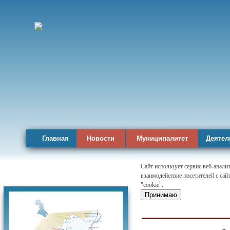
Главная
Новости
Муниципалитет
Деятел
Сайт использует сервис веб-анал
взаимодействие посетителей с сай
Карта района
"cookie".
Принимаю