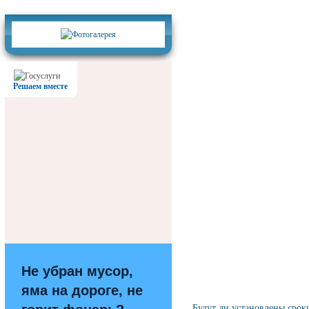
Фотогалерея
Решаем вместе
Не убран мусор,
яма на дороге, не
Будут ли установлены сро