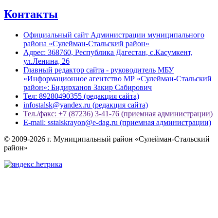
Контакты
Официальный сайт Администрации муниципального
района «Сулейман-Стальский район»
Адрес: 368760, Республика Дагестан, с.Касумкент,
ул.Ленина, 26
Главный редактор сайта - руководитель МБУ
«Информационное агентство МР «Сулейман-Стальский
район»: Бидирханов Закир Сабирович
Тел: 89280490355 (редакция сайта)
infostalsk@yandex.ru (редакция сайта)
Тел./факс: +7 (87236) 3-41-76 (приемная администрации)
E-mail: sstalskrayon@e-dag.ru (приемная администрации)
© 2009-2026 г. Муниципальный район «Сулейман-Стальский
район»