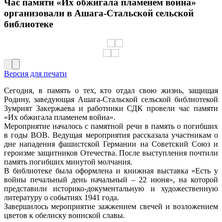
Час памяти «Их обжигала пламенем война»
организовали в Ашага-Стальской сельской
библиотеке
Версия для печати
Сегодня, в память о тех, кто отдал свою жизнь, защищая
Родину, заведующая Ашага-Стальской сельской библиотекой
Зумрият Закержаева и работники СДК провели час памяти
«Их обжигала пламенем война».
Мероприятие началось с памятной речи в память о погибших
в годы ВОВ. Ведущая мероприятия рассказала участникам о
дне нападения фашистской Германии на Советский Союз и
героизме защитников Отечества. После выступления почтили
память погибших минутой молчания.
В библиотеке была оформлена и книжная выставка «Есть у
войны печальный день начальный – 22 июня», на которой
представили историко-документальную и художественную
литературу о событиях 1941 года.
Завершилось мероприятие зажжением свечей и возложением
цветов к обелиску воинской славы.