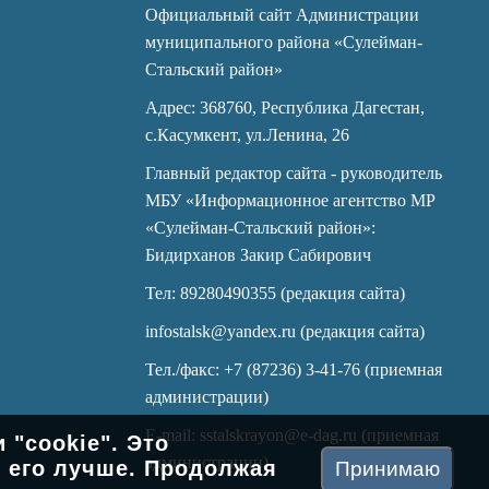
Официальный сайт Администрации
муниципального района «Сулейман-
Стальский район»
Адрес: 368760, Республика Дагестан,
с.Касумкент, ул.Ленина, 26
Главный редактор сайта - руководитель
МБУ «Информационное агентство МР
«Сулейман-Стальский район»:
Бидирханов Закир Сабирович
Тел: 89280490355 (редакция сайта)
infostalsk@yandex.ru (редакция сайта)
Тел./факс: +7 (87236) 3-41-76 (приемная
администрации)
E-mail: sstalskrayon@e-dag.ru (приемная
"cookie". Это
администрации)
ь его лучше. Продолжая
Принимаю