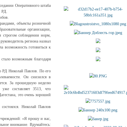
аседании Оперативного штаба
 РД.
ибов.
ерандами, объекты розничной
бразовательные организации,
ри строгом соблюдении норм,
руководитель региона назвал
ла возможность готовиться к
, стало возможным благодаря
о РД Николай Павлов. По его
олеваемости. Он снизился в
ется. За прошедшую неделю
 уже составляет 3513, что
Дагестана, это очень хороший
 состоялся. Николай Павлов
учреждений: «Я прошу и вас,
альное внимание. Вдумайтесь: