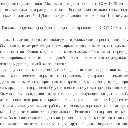
чреждения подали заявки. Мы знаем, что дети переносят COVID-19 легче,
лезнь Кавасаки, которая у нас тоже, в России, стала появляться как ос
ь тяжелое для детей. В Дагестане детей любят, это аксиома. Поэтому да
 Васильев поручил проработать вопрос тестирования на COVID-19 все
 залах, Владимир Васильев поддержал предложение Первого вице-пре
тобы в «пилотном» режиме дать некоторым из них возможность открыться
разрешается возобновить деятельность нескольким объектам до переход
уже опробован в регионе и принёс только положительные результа
венность руководителей за это решение.
лжны участвовать в соревнованиях, для этого им надо готовиться.
ивные залы, введем нормативы, определим пространства, включ
адим им возможность приступить к тренировкам. И когда придет при
и мира, наши спортсмены будут готовы и поедут на соревнования в х
убъекта, поручив проработать этот вопрос до следующего заседания штаб
ки торговых центров к открытию акцентировал внимание Председат
втором этапах уже начали работу те, площади торговых залов которых
ые ТЦ еще не возобновили деятельность. Решения по спортивным зала
жны быть взвешенными. Здесь он указал на важность позиции самих с
ссоциации, вместе контролируют друг друга, стараясь бережливо относ