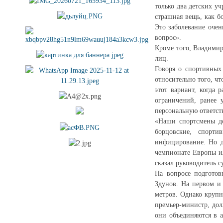
только два детских у
страшная вещь, как бо
Это заболевание очен
вопрос».
Кроме того, Владимир
лиц.
Говоря о спортивных
относительно того, ч
этот вариант, когда 
ограничений, ранее 
персональную ответст
«Наши спортсмены до
борцовские, спорт
инфицирование. Но д
чемпионате Европы ил
сказал руководитель с
На вопросе подготов
Здунов. На первом и 
метров. Однако крупн
премьер-министр, дол
они объединяются в а