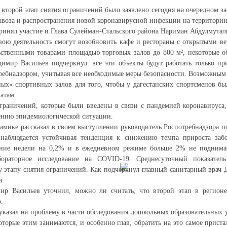
 второй этап снятия ограничений было заявлено сегодня на очередном з
воза и распространения новой коронавирусной инфекции на территории
ринял участие и Глава Сулейман-Стальского района Нариман Абдулмутал
вою деятельность смогут возобновить кафе и рестораны с открытыми в
ственными товарами площадью торговых залов до 800 м², некоторые о
имир Васильев подчеркнул: все эти объекты будут работать только п
ебнадзором, учитывая все необходимые меры безопасности. Возможным 
ых» спортивных залов для того, чтобы у дагестанских спортсменов бы
атам.
граничений, которые были введены в связи с пандемией коронавируса
ению эпидемиологической ситуации.
мике рассказал в своем выступлении руководитель Роспотребнадзора п
 наблюдается устойчивая тенденция к снижению темпа прироста заб
ение недели на 0,2% и в ежедневном режиме больше 2% не поднима
бораторное исследование на COVID-19. Среднесуточный показатель
му этапу снятия ограничений. Как подчеркнул главный санитарный врач 
а.
ир Васильев уточнил, можно ли считать, что второй этап в регионе
.
указал на проблему в части обследования дошкольных образовательных 
оторые этим занимаются, и особенно глав, обратить на это самое прист