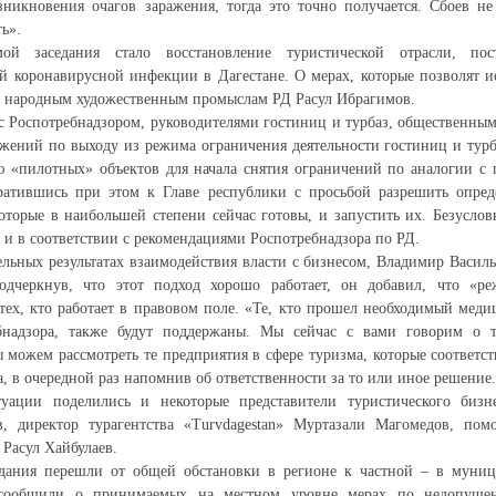
зникновения очагов заражения, тогда это точно получается. Сбоев н
ть».
й заседания стало восстановление туристической отрасли, пос
й коронавирусной инфекции в Дагестане. О мерах, которые позволят 
и народным художественным промыслам РД Расул Ибрагимов.
с Роспотребнадзором, руководителями гостиниц и турбаз, общественны
жений по выходу из режима ограничения деятельности гостиниц и турба
ю «пилотных» объектов для начала снятия ограничений по аналогии с
ратившись при этом к Главе республики с просьбой разрешить опред
которые в наибольшей степени сейчас готовы, и запустить их. Безусло
и и в соответствии с рекомендациями Роспотребнадзора по РД.
ьных результатах взаимодействия власти с бизнесом, Владимир Василь
дчеркнув, что этот подход хорошо работает, он добавил, что «ре
тех, кто работает в правовом поле. «Те, кто прошел необходимый мед
бнадзора, также будут поддержаны. Мы сейчас с вами говорим о т
 можем рассмотреть те предприятия в сфере туризма, которые соответс
а, в очередной раз напомнив об ответственности за то или иное решение.
ации поделились и некоторые представители туристического бизне
 директор турагентства «Turvdagestan» Муртазали Магомедов, пом
 Расул Хайбулаев.
едания перешли от общей обстановки в регионе к частной – в муници
сообщили о принимаемых на местном уровне мерах по недопущен