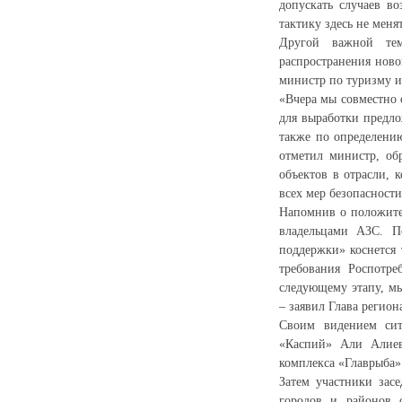
допускать случаев во
тактику здесь не меня
Другой важной темо
распространения ново
министр по туризму 
«Вчера мы совместно 
для выработки предло
также по определени
отметил министр, об
объектов в отрасли, 
всех мер безопасност
Напомнив о положител
владельцами АЗС. По
поддержки» коснется 
требования Роспотре
следующему этапу, мы
– заявил Глава регион
Своим видением ситу
«Каспий» Али Алиев,
комплекса «Главрыба»
Затем участники зас
городов и районов 