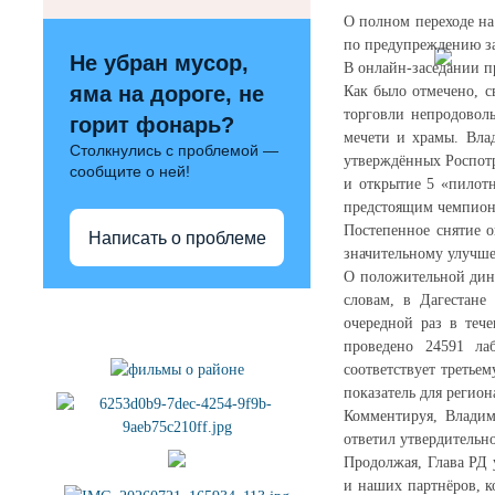
О полном переходе на
по предупреждению за
Не убран мусор,
В онлайн-заседании п
яма на дороге, не
Как было отмечено, с
торговли непродоволь
горит фонарь?
мечети и храмы. Влад
Столкнулись с проблемой —
утверждённых Роспотр
сообщите о ней!
и открытие 5 «пилотн
предстоящим чемпион
Постепенное снятие о
Написать о проблеме
значительному улучш
О положительной дина
словам, в Дагестане
Полезные ссылки
очередной раз в теч
проведено 24591 ла
соответствует третье
показатель для регион
Комментируя, Владим
ответил утвердительно
Продолжая, Глава РД 
и наших партнёров, к