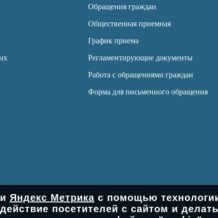
Обращения граждан
Общественная приемная
График приема
их
Регламентирующие документы
Работа с обращениями граждан
Форма для письменного обращения
ки
Яндекс Метрика
с помощью технологии 
действие посетителей с сайтом и делат