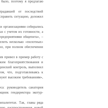
е было, поэтому я предлагаю
традавшей от последствий
исправить ситуацию, доложил
ми организациями собирались
з с учетом их готовности, а
 предприятиями общепита», –
елить несколько «пилотных»
вно, при полном обеспечении
ев привел в пример работу с
жим благоприятствования и
ицинский контроль, выполнил
ом, что, подготавливаясь к
твуют высоким требованиям»,
са: руководитель санатория
ощник гендиректора экотур-
палитетах. Так, главы ряда
ию распространения новой