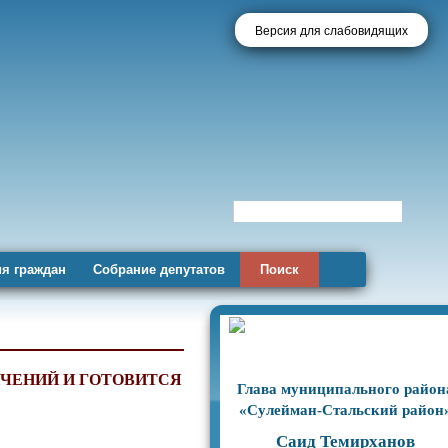
Версия для слабовидящих
я граждан
Собрание депутатов
Поиск
ИЧЕНИЙ И ГОТОВИТСЯ
Глава муниципального район
«Сулейман-Стальский район
Саид Темирханов