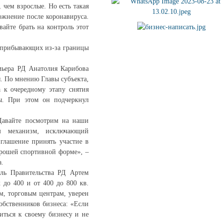
 чем взрослые. Но есть такая
ложнение после коронавируса.
вайте брать на контроль этот
х прибывающих из-за границы
мьера РД Анатолия Карибова
. По мнению Главы субъекта,
а к очередному этапу снятия
ты. При этом он подчеркнул
 Давайте посмотрим на наши
им механизм, исключающий
глашение принять участие в
орошей спортивной форме», –
а.
ель Правительства РД Артем
 до 400 и от 400 до 800 кв.
м, торговым центрам, уверен
обственников бизнеса: «Если
иться к своему бизнесу и не