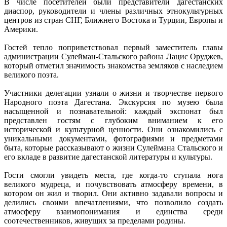
В числе посетителей были представители дагестанских
диаспор, руководители и члены различных этнокультурных
центров из стран СНГ, Ближнего Востока и Турции, Европы и
Америки.
Гостей тепло поприветствовал первый заместитель главы
администрации Сулейман-Стальского района Лацис Оруджев,
который отметил значимость знакомства земляков с наследием
великого поэта.
Участники делегации узнали о жизни и творчестве первого
Народного поэта Дагестана. Экскурсия по музею была
насыщенной и познавательной: каждый экспонат был
представлен гостям с глубоким вниманием к его
исторической и культурной ценности. Они ознакомились с
уникальными документами, фотографиями и предметами
быта, которые рассказывают о жизни Сулеймана Стальского и
его вкладе в развитие дагестанской литературы и культуры.
Гости смогли увидеть места, где когда-то ступала нога
великого мудреца, и почувствовать атмосферу времени, в
котором он жил и творил. Они активно задавали вопросы и
делились своими впечатлениями, что позволило создать
атмосферу взаимопонимания и единства среди
соотечественников, живущих за пределами родины.