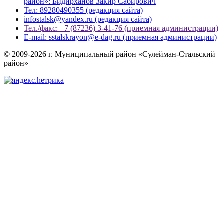
район»: Бидирханов Закир Сабирович
Тел: 89280490355 (редакция сайта)
infostalsk@yandex.ru (редакция сайта)
Тел./факс: +7 (87236) 3-41-76 (приемная администрации)
E-mail: sstalskrayon@e-dag.ru (приемная администрации)
© 2009-2026 г. Муниципальный район «Сулейман-Стальский
район»