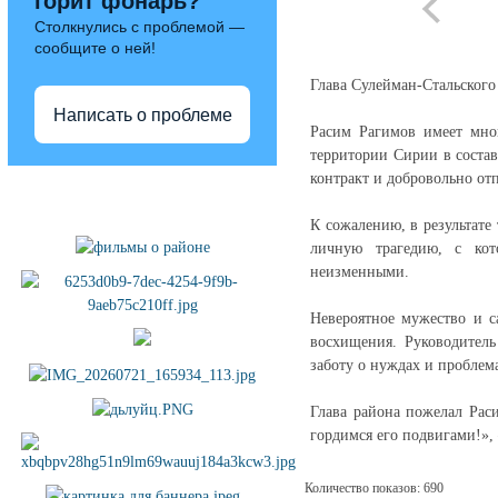
горит фонарь?
Столкнулись с проблемой —
сообщите о ней!
Глава Сулейман-Стальског
Написать о проблеме
Расим Рагимов имеет мно
территории Сирии в соста
контракт и добровольно от
Полезные ссылки
К сожалению, в результате
личную трагедию, с кот
неизменными.
Невероятное мужество и с
восхищения. Руководитель
заботу о нуждах и проблем
Глава района пожелал Рас
гордимся его подвигами!»,
Количество показов: 690