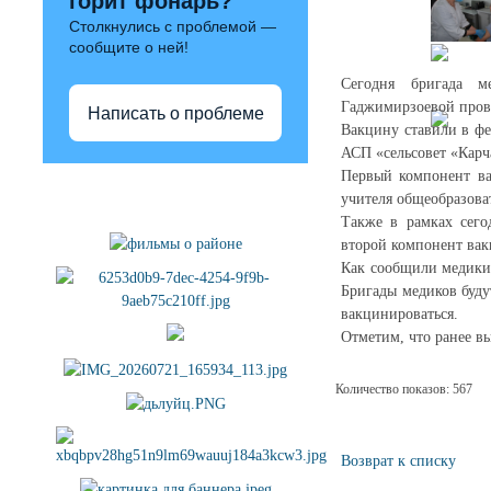
горит фонарь?
Столкнулись с проблемой —
сообщите о ней!
Сегодня бригада м
Гаджимирзоевой прове
Написать о проблеме
Вакцину ставили в фе
АСП «сельсовет «Карч
Первый компонент ва
Полезные ссылки
учителя общеобразова
Также в рамках сего
второй компонент ва
Как сообщили медики 
Бригады медиков буду
вакцинироваться.
Отметим, что ранее в
Количество показов: 567
Возврат к списку