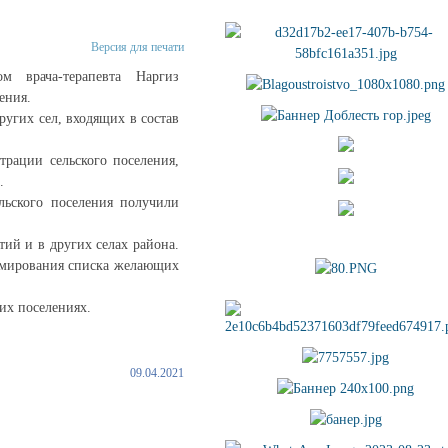
Версия для печати
м врача-терапевта Наргиз
ения.
ругих сел, входящих в состав
рации сельского поселения,
.
льского поселения получили
ий и в других селах района.
ормирования списка желающих
их поселениях.
09.04.2021