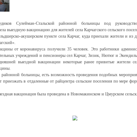
едиков Сулейман-Стальской районной больницы под руководство
ла выездную вакцинацию для жителей села Карчагского сельского посел
льдшерско-акушерском пункте села Карчаг, куда приехали жители и из д
агский».
кцины от коронавируса получили 35 человек. Это работники админист
тельных учреждений и пенсионеры сел Карчаг, Зизик, Нютюг и Экендиль
дняшней выездной вакцинации некоторые ранее привитые жители се
кцины.
районной больницы, есть возможность проведения подобных мероприят
т приезжать в отдаленные от райцентра сельские поселения по мере ф
ыездная вакцинация была проведена в Новомакинском и Цмурском сельск