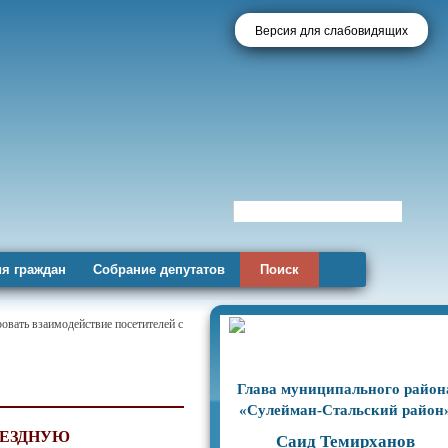
Версия для слабовидящих
я граждан
Собрание депутатов
Поиск
овать взаимодействие посетителей с
Глава муниципального район
«Сулейман-Стальский район
ЫЕЗДНУЮ
Саид Темирханов