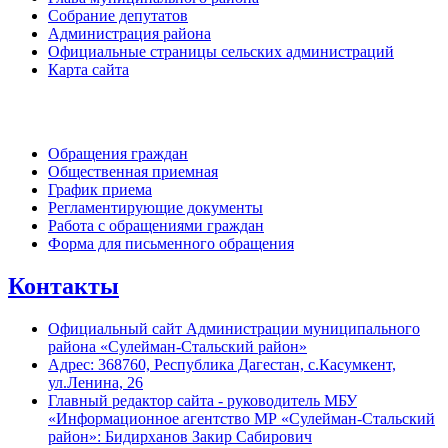
Собрание депутатов
Администрация района
Официальные страницы сельских администраций
Карта сайта
Обратная связь
Обращения граждан
Общественная приемная
График приема
Регламентирующие документы
Работа с обращениями граждан
Форма для письменного обращения
Контакты
Официальный сайт Администрации муниципального
района «Сулейман-Стальский район»
Адрес: 368760, Республика Дагестан, с.Касумкент,
ул.Ленина, 26
Главный редактор сайта - руководитель МБУ
«Информационное агентство МР «Сулейман-Стальский
район»: Бидирханов Закир Сабирович