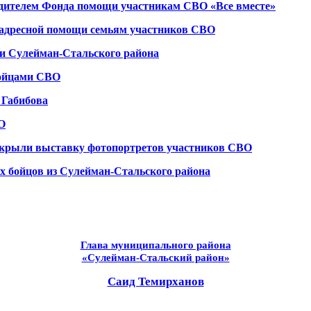
одителем Фонда помощи участникам СВО «Все вместе»
 адресной помощи семьям участников СВО
и Сулейман-Стальского района
бойцами СВО
 Габибова
О
ткрыли выставку фотопортретов участников СВО
х бойцов из Сулейман-Стальского района
Глава муниципального района
«Сулейман-Стальский район»
Саид Темирханов