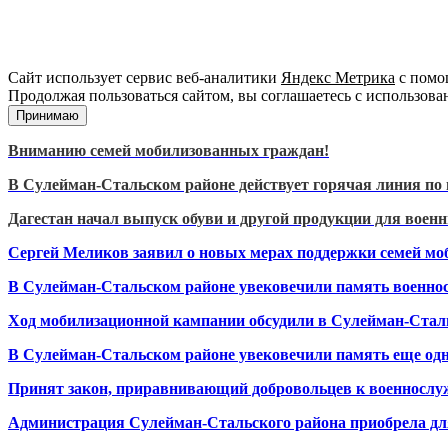
Сайт использует сервис веб-аналитики
Яндекс Метрика
с помощ
Продолжая пользоваться сайтом, вы соглашаетесь с использова
Принимаю
Вниманию семей мобилизованных граждан!
В Сулейман-Стальском районе действует горячая линия по
Дагестан начал выпуск обуви и другой продукции для воен
Сергей Меликов заявил о новых мерах поддержки семей мо
В Сулейман-Стальском районе увековечили память военно
Ход мобилизационной кампании обсудили в Сулейман-Стал
В Сулейман-Стальском районе увековечили память еще одн
Принят закон, приравнивающий добровольцев к военносл
Администрация Сулейман-Стальского района приобрела дл