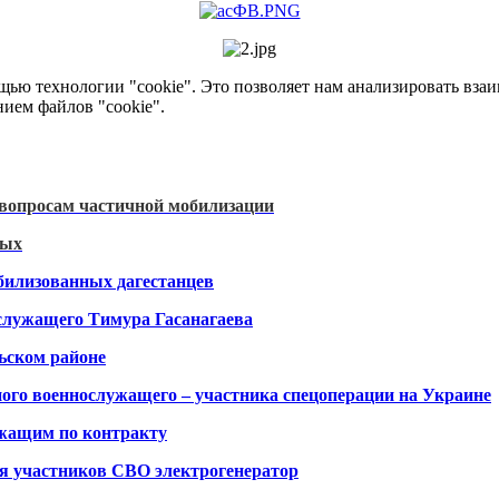
ью технологии "cookie". Это позволяет нам анализировать взаим
нием файлов "cookie".
 вопросам частичной мобилизации
ных
билизованных дагестанцев
служащего Тимура Гасанагаева
ьском районе
ого военнослужащего – участника спецоперации на Украине
ужащим по контракту
я участников СВО электрогенератор