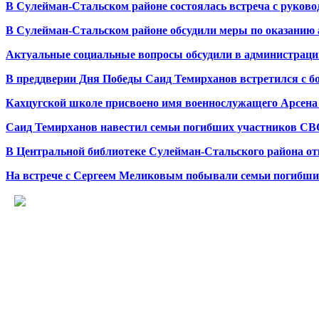
В Сулейман-Стальском районе состоялась встреча с руков
В Сулейман-Стальском районе обсудили меры по оказанию
Актуальные социальные вопросы обсудили в администраци
В преддверии Дня Победы Саид Темирханов встретился с 
Кахцугской школе присвоено имя военнослужащего Арсена
Саид Темирханов навестил семьи погибших участников СВ
В Центральной библиотеке Сулейман-Стальского района о
На встрече с Сергеем Меликовым побывали семьи погибши