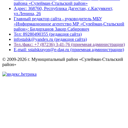
района «Сулейман-Стальский район»
Адрес: 368760, Республика Дагестан, с.Касумкент,
ул.Ленина, 26
Главный редактор сайта - руководитель МБУ
«Информационное агентство МР «Сулейман-Стальский
район»: Бидирханов Закир Сабирович
Тел: 89280490355 (редакция сайта)
infostalsk@yandex.ru (редакция сайта)
Тел./факс: +7 (87236) 3-41-76 (приемная администрации)
E-mail: sstalskrayon@e-dag.ru (приемная администрации)
© 2009-2026 г. Муниципальный район «Сулейман-Стальский
район»