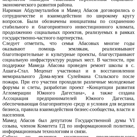
экономического развития района.
Нариман Абдулмуталибов и Мамед Абасов договорились о
сотрудничестве и взаимодействии по широкому кругу
вопросов. Были обозначены инициативы по сохранению
стабильного и благоприятного инвестиционного климата,
продолжению социальных проектов, реализуемых в рамках
государственно-частного партнерства.
Следует отметить, что семья Абасовых многие годы
оказывают помощь землякам, реализовывают
благотворительные и культурные проекты, благоустраивают
социальную инфраструктуру родных мест. В частности, при
поддержке Мамеда Абасова проведен ремонт школы в с.
Ашага-Стал. Меценат участвовал и в восстановлении
мемориального Дома-музея Сулеймана Стальского после
пожара. При его участии проходили различные молодежные
форумы и слеты, разработан проект «Концепции развития
Агломерации Южного Дагестана», а также создана
Ассоциация предпринимателей Южного Дагестана,
обеспечивающая благоприятную среду и условия для ведения
бизнеса, правила взаимодействия бизнес-сообщества, власти и
населения.
Мамед Абасов был депутатом Государственной думы VI
созыва, членом Комитета ГД по информационной политике,
информационным технологиям и связи.
Сейчас он является участником предварительного