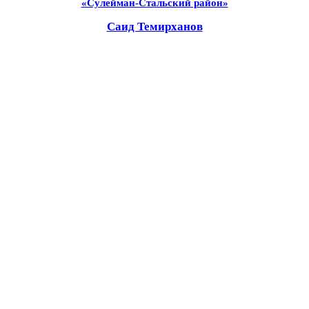
«Сулейман-Стальский район»
Саид Темирханов