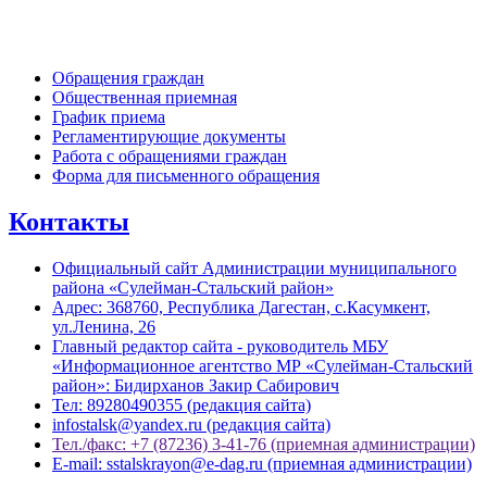
Обратная связь
Обращения граждан
Общественная приемная
График приема
Регламентирующие документы
Работа с обращениями граждан
Форма для письменного обращения
Контакты
Официальный сайт Администрации муниципального
района «Сулейман-Стальский район»
Адрес: 368760, Республика Дагестан, с.Касумкент,
ул.Ленина, 26
Главный редактор сайта - руководитель МБУ
«Информационное агентство МР «Сулейман-Стальский
район»: Бидирханов Закир Сабирович
Тел: 89280490355 (редакция сайта)
infostalsk@yandex.ru (редакция сайта)
Тел./факс: +7 (87236) 3-41-76 (приемная администрации)
E-mail: sstalskrayon@e-dag.ru (приемная администрации)