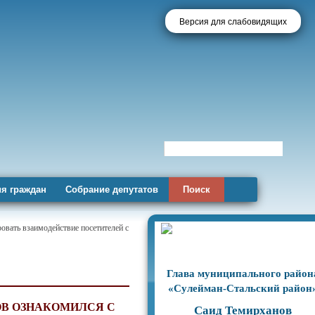
Версия для слабовидящих
я граждан
Собрание депутатов
Поиск
овать взаимодействие посетителей с
Глава муниципального район
«Сулейман-Стальский район
ОВ ОЗНАКОМИЛСЯ С
Саид Темирханов