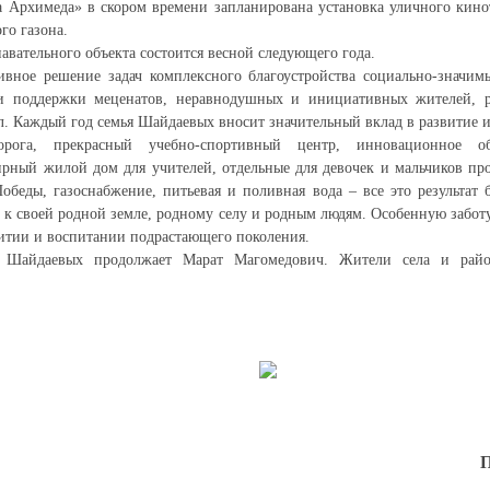
 Архимеда» в скором времени запланирована установка уличного кинот
го газона.
авательного объекта состоится весной следующего года.
ивное решение задач комплексного благоустройства социально-значим
 и поддержки меценатов, неравнодушных и инициативных жителей, 
л. Каждый год семья Шайдаевых вносит значительный вклад в развитие и
орога, прекрасный учебно-спортивный центр, инновационное обр
рный жилой дом для учителей, отдельные для девочек и мальчиков пр
обеды, газоснабжение, питьевая и поливная вода – все это результат 
к своей родной земле, родному селу и родным людям. Особенную забот
итии и воспитании подрастающего поколения.
и Шайдаевых продолжает Марат Магомедович. Жители села и рай
П