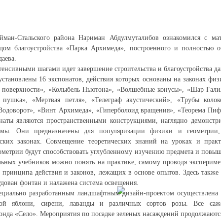
йман-Стальского района Нариман Абдулмуталибов ознакомился с мат
м благоустройства «Парка Архимеда», построенного и полностью об
аева.
тенсивными шагами идет завершение строительства и благоустройства да
становлены 16 экспонатов, действия которых основаны на законах физ
 поверхности», «Колыбель Ньютона», «Волшебные конусы», «Шар Галил
пушка», «Мертвая петля», «Телеграф акустический», «Трубы колок
Водоворот», «Винт Архимеда», «Гиперболоид вращения», «Теорема Пиф
наты являются пространственными конструкциями, наглядно демонс
ремы. Они предназначены для популяризации физики и геометрии
ских законах. Совмещение теоретических знаний на уроках и прак
ометрии будут способствовать углубленному изучению предмета и повы
льных учебников можно понять на практике, самому проводя эксперим
 принципа действия и законов, лежащих в основе опытов. Здесь также
удован фонтан и налажена система освещения.
пециально разработанным ландшафтным дизайн-проектом осуществлена 
ой яблони, сирени, лаванды и различных сортов розы. Все саж
онда «Село». Мероприятия по посадке зеленых насаждений продолжаютс