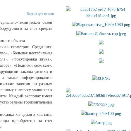
Версия для печати
ериально-технической базой
орудуемого за счет средств
нного объекта.
ики и геометрии. Среди них:
ео», «Большая нестабильная
ола», «Фокусировка звука»,
агора», «Подними себя сам».
трирующими законы физики и
, а также информированию
тические занятия по разным
шенному интересу учащихся к
енты. Каждый экспонат имеет
 установлены горизонтальные
посадка канадского каштана,
енцы приобретены за счет
я.