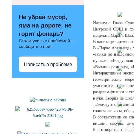
Не убран мусор,
Накануне Глава Суле
яма на дороге, не
Цмурской СОШ и ходо
горит фонарь?
мецената Марата Шайд
Столкнулись с проблемой —
В настоящее время ин
сообщите о ней!
В «Парке Архимеда» у
«Гонки по наклонной
пушка», «Воздушная 
Написать о проблеме
«Вытащи резинку», «
Интерактивные экспо
геометрические тео
Полезные ссылки
участников о физиче
разделам физики и ге
науке. Теория из шко
табличку с описанием
солнечные часы, обор
В соответствии со с
вишни, сакуры, дик
Благотворительного ф