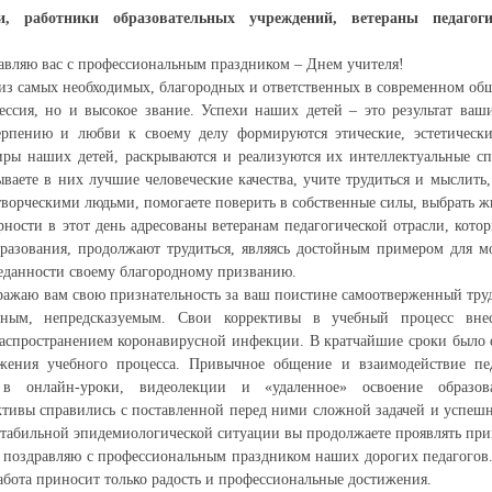
и, работники образовательных учреждений, ветераны педагоги
равляю вас с профессиональным праздником – Днем учителя!
из самых необходимых, благородных и ответственных в современном обще
ессия, но и высокое звание. Успехи наших детей – это результат ваш
ерпению и любви к своему делу формируются этические, эстетически
иры наших детей, раскрываются и реализуются их интеллектуальные с
ываете в них лучшие человеческие качества, учите трудиться и мыслить
творческими людьми, помогаете поверить в собственные силы, выбрать 
рности в этот день адресованы ветеранам педагогической отрасли, кото
разования, продолжают трудиться, являясь достойным примером для м
еданности своему благородному призванию.
ражаю вам свою признательность за ваш поистине самоотверженный тр
тным, непредсказуемым. Свои коррективы в учебный процесс вне
распространением коронавирусной инфекции. В кратчайшие сроки было
жения учебного процесса. Привычное общение и взаимодействие пе
ь в онлайн-уроки, видеолекции и «удаленное» освоение образо
ктивы справились с поставленной перед ними сложной задачей и успеш
естабильной эпидемиологической ситуации вы продолжаете проявлять при
 поздравляю с профессиональным праздником наших дорогих педагогов. 
работа приносит только радость и профессиональные достижения.