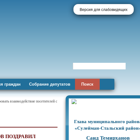
Версия для слабовидящих
я граждан
Собрание депутатов
Поиск
овать взаимодействие посетителей с
Глава муниципального район
«Сулейман-Стальский район
В ПОЗДРАВИЛ
Саид Темирханов