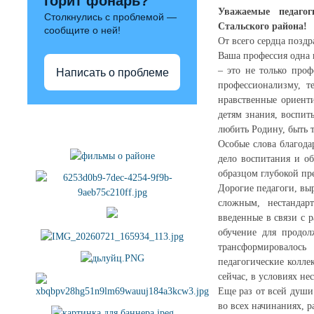
горит фонарь?
Уважаемые педагог
Столкнулись с проблемой —
Стальского района!
сообщите о ней!
От всего сердца позд
Ваша профессия одна 
– это не только проф
Написать о проблеме
профессионализму, т
нравственные ориент
детям знания, воспит
Полезные ссылки
любить Родину, быть 
Особые слова благода
дело воспитания и об
образцом глубокой пр
Дорогие педагоги, вы
сложным, нестандар
введенные в связи с 
обучение для продол
трансформировалос
педагогические колле
сейчас, в условиях н
Еще раз от всей души
во всех начинаниях, 