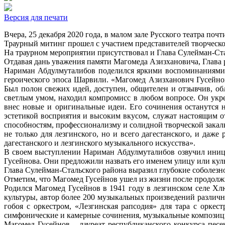
Версия для печати
Вчера, 25 декабря 2020 года, в малом зале Русского театра по
Траурный митинг прошел с участием представителей творческо
На траурном мероприятии присутствовал и Глава Сулейман-Ст
Отдавая дань уважения памяти Магомеда Азизхановича, Глава 
Нариман Абдулмуталибов поделился яркими воспоминаниями и
героического эпоса Шарвили. «Магомед Азизханович Гусейно
Был полон свежих идей, доступен, общителен и отзывчив, о
светлым умом, находил компромисс в любом вопросе. Он укре
внес новые и оригинальные идеи. Его сочинения останутся 
эстетикой восприятия и высоким вкусом, служат настоящим 
способностям, профессионализму и солидной творческой закал
не только для лезгинского, но и всего дагестанского, и даже
дагестанского и лезгинского музыкального искусства».
В своем выступлении Нариман Абдулмуталибов озвучил иници
Гусейнова. Они предложили назвать его именем улицу или кул
Глава Сулейман-Стальского района выразил глубокие соболезн
Отметим, что Магомед Гусейнов ушел из жизни после продолжит
Родился Магомед Гусейнов в 1941 году в лезгинском селе Х
культуры, автор более 200 музыкальных произведений различ
гобоя с оркестром, «Лезгинская рапсодия» для тара с оркес
симфонические и камерные сочинения, музыкальные композиции
Магомед Гусейнов – лауреат республиканского конкурса пес