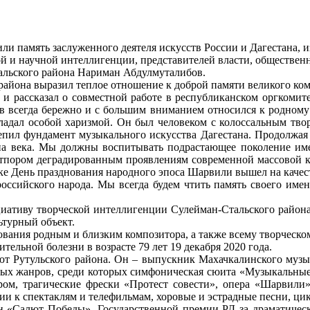
чтили память заслуженного деятеля искусств России и Дагестана,
й и научной интеллигенции, представителей власти, обществен
альского района Нариман Абдулмуталибов.
района выразил теплое отношение к доброй памяти великого ком
 рассказал о совместной работе в республиканском оргкомите
в всегда бережно и с большим вниманием относился к родному 
бладал особой харизмой. Он был человеком с колоссальным тв
пил фундамент музыкального искусства Дагестана. Продолжая т
на века. Мы должны воспитывать подрастающее поколение име
отпором деградированным проявлениям современной массовой ку
ке День празднования народного эпоса Шарвили вышел на качест
 российского народа. Мы всегда будем чтить память своего име
ативу творческой интеллигенции Сулейман-Стальского района, 
ьтурный объект.
ования родным и близким композитора, а также всему творческо
ельной болезни в возрасте 79 лет 19 декабря 2020 года.
лют Рутульского района. Он – выпускник Махачкалинского музы
ных жанров, среди которых симфоническая сюита «Музыкальные 
тром, трагические фрески «Протест совести», опера «Шарвили»
 к спектаклям и телефильмам, хоровые и эстрадные песни, цик
ен «Салют Победы», Государственной премии РД за драматичес