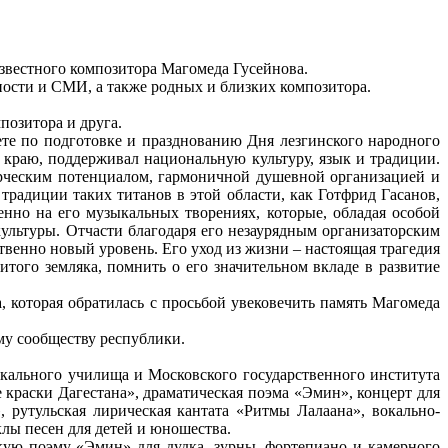
 известного композитора Магомеда Гусейнова.
ности и СМИ, а также родных и близких композитора.
позитора и друга.
те по подготовке и празднованию Дня лезгинского народного
краю, поддерживал национальную культуру, язык и традиции.
орческим потенциалом, гармоничной душевной организацией и
радиции таких титанов в этой области, как Готфрид Гасанов,
нно на его музыкальных творениях, которые, обладая особой
льтуры. Отчасти благодаря его незаурядным организаторским
венно новый уровень. Его уход из жизни – настоящая трагедия
нитого земляка, помнить о его значительном вкладе в развитие
которая обратилась с просьбой увековечить память Магомеда
му сообществу республики.
кального училища и Московского государственного института
краски Дагестана», драматическая поэма «Эмин», концерт для
, рутульская лирическая кaнтата «Ритмы Лалаана», вокально-
лы песен для детей и юношества.
кую поэму «Эмин» для дудка, зурны, фортепиано и камерного