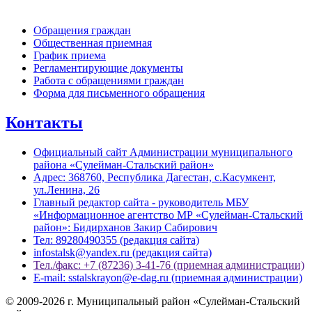
Обратная связь
Обращения граждан
Общественная приемная
График приема
Регламентирующие документы
Работа с обращениями граждан
Форма для письменного обращения
Контакты
Официальный сайт Администрации муниципального
района «Сулейман-Стальский район»
Адрес: 368760, Республика Дагестан, с.Касумкент,
ул.Ленина, 26
Главный редактор сайта - руководитель МБУ
«Информационное агентство МР «Сулейман-Стальский
район»: Бидирханов Закир Сабирович
Тел: 89280490355 (редакция сайта)
infostalsk@yandex.ru (редакция сайта)
Тел./факс: +7 (87236) 3-41-76 (приемная администрации)
E-mail: sstalskrayon@e-dag.ru (приемная администрации)
© 2009-2026 г. Муниципальный район «Сулейман-Стальский