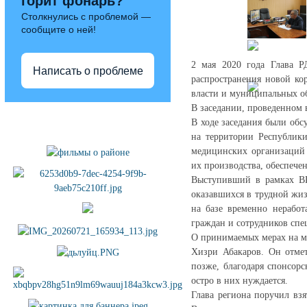
горит фонарь?
Столкнулись с проблемой —
сообщите о ней!
2 мая 2020 года Глава Р
Написать о проблеме
распространения новой ко
власти и муниципальных о
В заседании, проведенном 
Полезные ссылки
В ходе заседания были об
на территории Республики
медицинских организаций 
их производства, обеспеч
Выступивший в рамках ВК
оказавшихся в трудной жи
на базе временно неработ
граждан и сотрудников спе
О принимаемых мерах на м
Хизри Абакаров. Он отме
позже, благодаря спонсор
остро в них нуждается.
Глава региона поручил вз