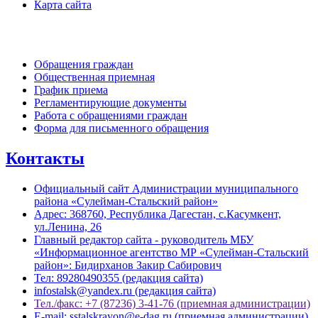
Карта сайта
Обратная связь
Обращения граждан
Общественная приемная
График приема
Регламентирующие документы
Работа с обращениями граждан
Форма для письменного обращения
Контакты
Официальный сайт Администрации муниципального
района «Сулейман-Стальский район»
Адрес: 368760, Республика Дагестан, с.Касумкент,
ул.Ленина, 26
Главный редактор сайта - руководитель МБУ
«Информационное агентство МР «Сулейман-Стальский
район»: Бидирханов Закир Сабирович
Тел: 89280490355 (редакция сайта)
infostalsk@yandex.ru (редакция сайта)
Тел./факс: +7 (87236) 3-41-76 (приемная администрации)
E-mail: sstalskrayon@e-dag.ru (приемная администрации)