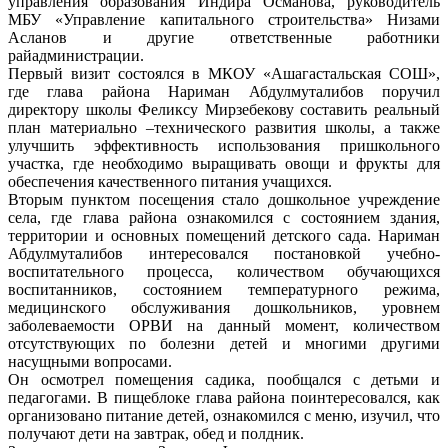
управления образования Индира Османова, руководитель
МБУ «Управление капитального строительства» Низами
Асланов и другие ответственные работники
райадминистрации.
Первый визит состоялся в МКОУ «Ашагастальская СОШ»,
где глава района Нариман Абдулмуталибов поручил
директору школы Феликсу Мирзебекову составить реальный
план материально –технического развития школы, а также
улучшить эффективность использования пришкольного
участка, где необходимо выращивать овощи и фрукты для
обеспечения качественного питания учащихся.
Вторым пунктом посещения стало дошкольное учреждение
села, где глава района ознакомился с состоянием здания,
территории и основных помещений детского сада. Нариман
Абдулмуталибов интересовался постановкой учебно-
воспитательного процесса, количеством обучающихся
воспитанников, состоянием температурного режима,
медицинского обслуживания дошкольников, уровнем
заболеваемости ОРВИ на данный момент, количеством
отсутствующих по болезни детей и многими другими
насущными вопросами.
Он осмотрел помещения садика, пообщался с детьми и
педагогами. В пищеблоке глава района поинтересовался, как
организовано питание детей, ознакомился с меню, изучил, что
получают дети на завтрак, обед и полдник.