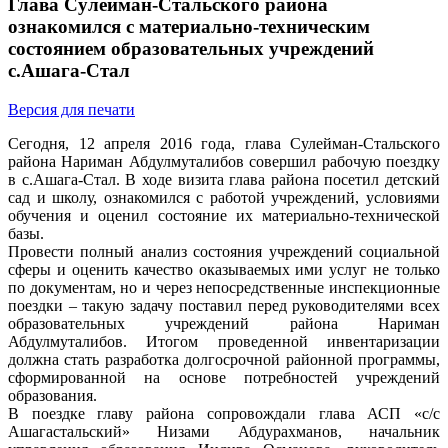
Глава Сулейман-Стальского района
ознакомился с материально-техническим
состоянием образовательных учреждений
с.Ашага-Стал
Версия для печати
Сегодня, 12 апреля 2016 года, глава Сулейман-Стальского
района Нариман Абдулмуталибов совершил рабочую поездку
в с.Ашага-Стал. В ходе визита глава района посетил детский
сад и школу, ознакомился с работой учреждений, условиями
обучения и оценил состояние их материально-технической
базы.
Провести полный анализ состояния учреждений социальной
сферы и оценить качество оказываемых ими услуг не только
по документам, но и через непосредственные инспекционные
поездки – такую задачу поставил перед руководителями всех
образовательных учреждений района Нариман
Абдулмуталибов. Итогом проведенной инвентаризации
должна стать разработка долгосрочной районной программы,
сформированной на основе потребностей учреждений
образования.
В поездке главу района сопровождали глава АСП «с/с
Ашагастальский» Низами Абдурахманов, начальник