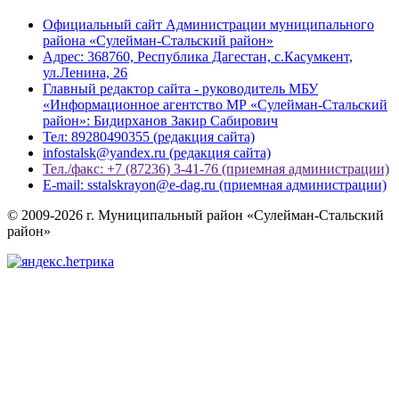
Официальный сайт Администрации муниципального
района «Сулейман-Стальский район»
Адрес: 368760, Республика Дагестан, с.Касумкент,
ул.Ленина, 26
Главный редактор сайта - руководитель МБУ
«Информационное агентство МР «Сулейман-Стальский
район»: Бидирханов Закир Сабирович
Тел: 89280490355 (редакция сайта)
infostalsk@yandex.ru (редакция сайта)
Тел./факс: +7 (87236) 3-41-76 (приемная администрации)
E-mail: sstalskrayon@e-dag.ru (приемная администрации)
© 2009-2026 г. Муниципальный район «Сулейман-Стальский
район»