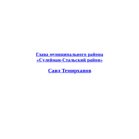
Глава муниципального района
«Сулейман-Стальский район»
Саид Темирханов