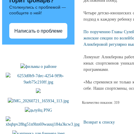
горит фонарь?
достижения побед.
Столкнулись с проблемой —
сообщите о ней!
Четыре детско‑юношеских 
подход к каждому ребенку 
Написать о проблеме
По поручению Главы Сулей
женские секции по волейб
Аликберовой регулярно выс
Полезные ссылки
Лимунат Аликберова работ
юных спортсменов уникал
программами.
«Мы стремимся не только к
себе. Наши спортсмены, ос
Количество показов: 319
Возврат к списку