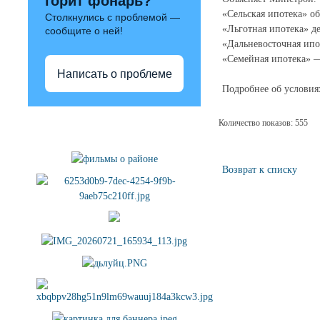
горит фонарь?
«Сельская ипотека» о
Столкнулись с проблемой —
«Льготная ипотека» де
сообщите о ней!
«Дальневосточная ипот
«Семейная ипотека» — 
Написать о проблеме
Подробнее об условия
Полезные ссылки
Количество показов: 555
Возврат к списку