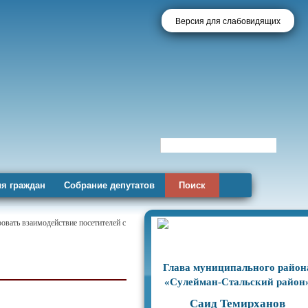
Версия для слабовидящих
я граждан
Собрание депутатов
Поиск
овать взаимодействие посетителей с
Глава муниципального район
«Сулейман-Стальский район
Саид Темирханов