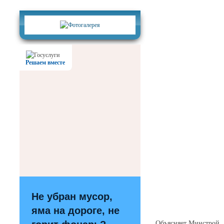
Фотогалерея
Решаем вместе
Не убран мусор,
яма на дороге, не
Объясняет Минстрой.