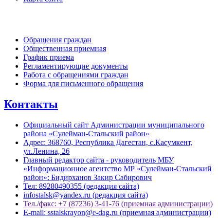
Обратная связь
Обращения граждан
Общественная приемная
График приема
Регламентирующие документы
Работа с обращениями граждан
Форма для письменного обращения
Контакты
Официальный сайт Администрации муниципального
района «Сулейман-Стальский район»
Адрес: 368760, Республика Дагестан, с.Касумкент,
ул.Ленина, 26
Главный редактор сайта - руководитель МБУ
«Информационное агентство МР «Сулейман-Стальский
район»: Бидирханов Закир Сабирович
Тел: 89280490355 (редакция сайта)
infostalsk@yandex.ru (редакция сайта)
Тел./факс: +7 (87236) 3-41-76 (приемная администрации)
E-mail: sstalskrayon@e-dag.ru (приемная администрации)