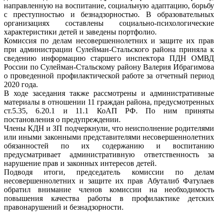
направленную на воспитание, социальную адаптацию, борьбу
с преступностью и безнадзорностью. В образовательных
организациях составлены социально-психологические
характеристики детей и заведены портфолио.
Комиссия по делам несовершеннолетних и защите их прав
при администрации Сулейман-Стальского района приняла к
сведению информацию старшего инспектора ПДН ОМВД
России по Сулейман-Стальскому району Валерия Ибрагимова
о проведенной профилактической работе за отчетный период
2020 года.
В ходе заседания также рассмотрены и административные
материалы в отношении 11 граждан района, предусмотренных
ст.5.35, 6.20.1 и 11.1 КоАП РФ. По ним приняты
постановления о предупреждении.
Члены КДН и ЗП подчеркнули, что неисполнение родителями
или иными законными представителями несовершеннолетних
обязанностей по их содержанию и воспитанию
предусматривает административную ответственность за
нарушение прав и законных интересов детей.
Подводя итоги, председатель комиссии по делам
несовершеннолетних и защите их прав Абуталиб Фатулаев
обратил внимание членов комиссии на необходимость
повышения качества работы в профилактике детских
правонарушений и безнадзорности.