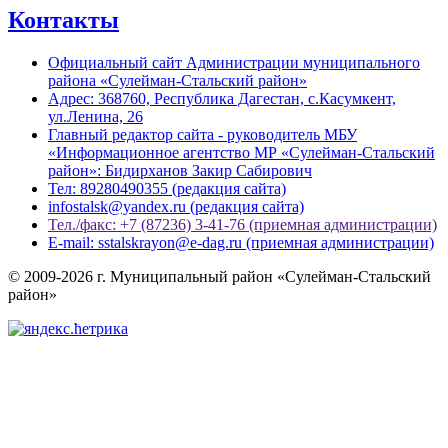
Контакты
Официальный сайт Администрации муниципального
района «Сулейман-Стальский район»
Адрес: 368760, Республика Дагестан, с.Касумкент,
ул.Ленина, 26
Главный редактор сайта - руководитель МБУ
«Информационное агентство МР «Сулейман-Стальский
район»: Бидирханов Закир Сабирович
Тел: 89280490355 (редакция сайта)
infostalsk@yandex.ru (редакция сайта)
Тел./факс: +7 (87236) 3-41-76 (приемная администрации)
E-mail: sstalskrayon@e-dag.ru (приемная администрации)
© 2009-2026 г. Муниципальный район «Сулейман-Стальский
район»