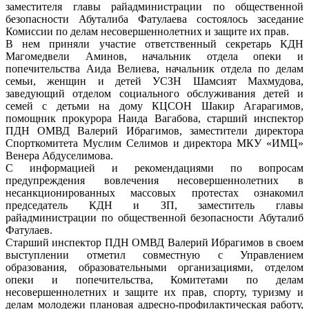
заместителя главы райадминистрации по общественной
безопасности Абуталиба Фатулаева состоялось заседание
Комиссии по делам несовершеннолетних и защите их прав.
В нем приняли участие ответственный секретарь КДН
Магомедвели Аминов, начальник отдела опеки и
попечительства Аида Велиева, начальник отдела по делам
семьи, женщин и детей УСЗН Шамсият Махмудова,
заведующий отделом социального обслуживания детей и
семей с детьми на дому КЦСОН Шакир Агарагимов,
помощник прокурора Наида Вагабова, старший инспектор
ПДН ОМВД Валерий Ибрагимов, заместители директора
Спорткомитета Муслим Селимов и директора МКУ «ИМЦ»
Венера Абдуселимова.
С информацией и рекомендациями по вопросам
предупреждения вовлечения несовершеннолетних в
несанкционированных массовых протестах ознакомил
председатель КДН и ЗП, заместитель главы
райадминистрации по общественной безопасности Абуталиб
Фатулаев.
Старший инспектор ПДН ОМВД Валерий Ибрагимов в своем
выступлении отметил совместную с Управлением
образования, образовательными организациями, отделом
опеки и попечительства, Комитетами по делам
несовершеннолетних и защите их прав, спорту, туризму и
делам молодежи плановая адресно-профилактическая работу,