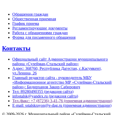
Обратная связь
Обращения граждан
Общественная приемная
График приема
Регламентирующие документы
Работа с обращениями граждан
Форма для письменного обращения
Контакты
Официальный сайт Администрации муниципального
района «Сулейман-Стальский район»
Адрес: 368760, Республика Дагестан, с.Касумкент,
ул.Ленина, 26
Главный редактор сайта - руководитель МБУ
«Информационное агентство МР «Сулейман-Стальский
район»: Бидирханов Закир Сабирович
Тел: 89280490355 (редакция сайта)
infostalsk@yandex.ru (редакция сайта)
Тел./факс: +7 (87236) 3-41-76 (приемная администрации)
E-mail: sstalskrayon@e-dag.ru (приемная администрации)
© 2009-2026 г. Муниципальный район «Сулейман-Стальский