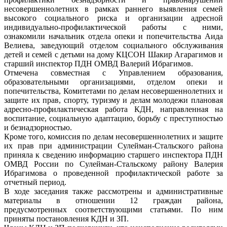
несовершеннолетних в рамках раннего выявления семей
высокого социального риска и организации адресной
индивидуально-профилактической работы с ними,
ознакомили начальник отдела опеки и попечительства Аида
Велиева, заведующий отделом социального обслуживания
детей и семей с детьми на дому КЦСОН Шакир Агарагимов и
старший инспектор ПДН ОМВД Валерий Ибрагимов.
Отмечена совместная с Управлением образования,
образовательными организациями, отделом опеки и
попечительства, Комитетами по делам несовершеннолетних и
защите их прав, спорту, туризму и делам молодежи плановая
адресно-профилактическая работа КДН, направленная на
воспитание, социальную адаптацию, борьбу с преступностью
и безнадзорностью.
Кроме того, комиссия по делам несовершеннолетних и защите
их прав при администрации Сулейман-Стальского района
приняла к сведению информацию старшего инспектора ПДН
ОМВД России по Сулейман-Стальскому району Валерия
Ибрагимова о проведенной профилактической работе за
отчетный период.
В ходе заседания также рассмотрены и административные
материалы в отношении 12 граждан района,
предусмотренных соответствующими статьями. По ним
приняты постановления КДН и ЗП.