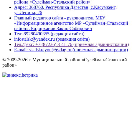
района «Сулейман-Стальский район»
Адрес: 368760, Республика Дагестан, с.Касумкент,
ул.Ленина, 26
Главный редактор сайта - руководитель МБУ
«Информационное агентство МР «Сулейман-Стальский
район»: Бидирханов Закир Сабирович
Тел: 89280490355 (редакция сайта)
infostalsk@yandex.ru (редакция сайта)
Тел./факс: +7 (87236) 3-41-76 (приемная администрации)
E-mail: sstalskrayon@e-dag.ru (приемная администрации)
© 2009-2026 г. Муниципальный район «Сулейман-Стальский
район»