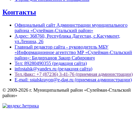
Контакты
Официальный сайт Администрации муниципального
района «Сулейман-Стальский район»
Адрес: 368760, Республика Дагестан, с.Касумкент,
ул.Ленина, 26
Главный редактор сайта - руководитель МБУ
«Информационное агентство МР «Сулейман-Стальский
район»: Бидирханов Закир Сабирович
Тел: 89280490355 (редакция сайта)
infostalsk@yandex.ru (редакция сайта)
Тел./факс: +7 (87236) 3-41-76 (приемная администрации)
E-mail: sstalskrayon@e-dag.ru (приемная администрации)
© 2009-2026 г. Муниципальный район «Сулейман-Стальский
район»